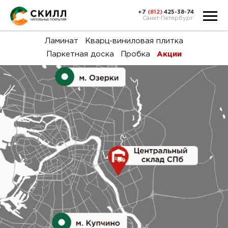
+7
(812)
425-38-74
Санкт-Петербург
Ка
Ламинат
Кварц-виниловая плитка
Паркетная доска
Пробка
Акции
тов
Н
акц
Га
пок
и
вин
воз
Ка