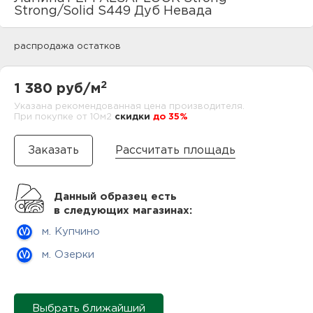
нам
Strong/Solid S449 Дуб Невада
распродажа остатков
маг
2
1 380 руб/м
Указана рекомендованная цена производителя.
При покупке от 10м2
cкидки
до 35%
офи
Рассчитать площадь
Данный образец есть
в следующих магазинах:
м. Купчино
рек
м. Озерки
Выбрать ближайший