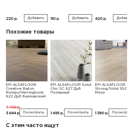
Добавить
Добавить
Добавить
220 р.
110 р.
420 р.
Похожие товары
EPI ALSAFLOOR
EPI ALSAFLOOR Solid
EPI ALSAFLOOR
Creative Baton
Chic SC 627 Дуб
Strong/Solid S527
Rompu/Herringbone
Полярный
Монэ
622 Дуб Балеарский
4 459 р.
Посмотреть
Посмотреть
Посмотреть
3 644 р.
1 495 р.
1 380 р.
С этим часто ищут