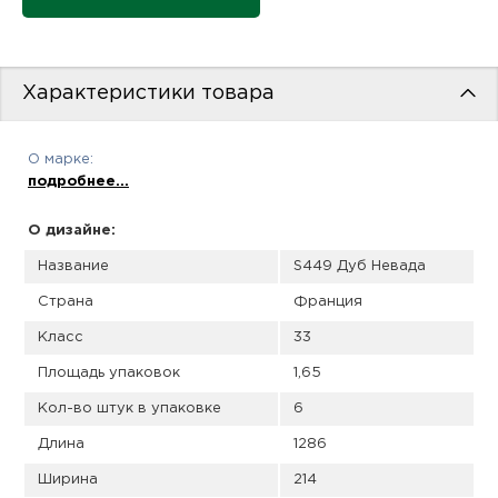
пис
дир
Характеристики товара
О марке:
пис
подробнее...
дир
О дизайне:
Название
S449 Дуб Невада
Страна
Франция
Класс
33
Площадь упаковок
1,65
Кол-во штук в упаковке
6
Длина
1286
Ширина
214