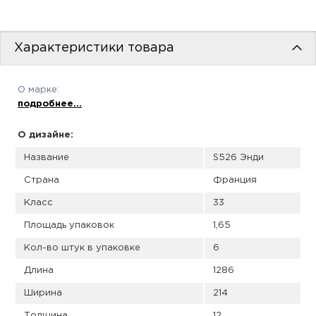
пис
дир
Характеристики товара
О марке:
пис
подробнее...
дир
О дизайне:
Название
S526 Энди
Страна
Франция
Класс
33
Площадь упаковок
1,65
Кол-во штук в упаковке
6
Длина
1286
Ширина
214
Толщина
12