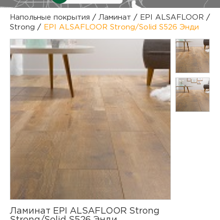
куп
Напольные покрытия
/
Ламинат
/
EPI ALSAFLOOR
/
Strong
/
EPI ALSAFLOOR Strong/Solid S526 Энди
отз
М
опл
раб
тов
Дл
нап
юр.
пок
маг
Ва
рек
Ко
рек
с
Ламинат EPI ALSAFLOOR Strong