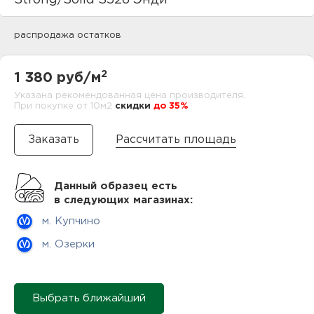
Strong/Solid S526 Энди
нам
распродажа остатков
маг
2
1 380 руб/м
Указана рекомендованная цена производителя.
При покупке от 10м2
cкидки
до 35%
Рассчитать площадь
офи
Данный образец есть
в следующих магазинах:
м. Купчино
м. Озерки
рек
Выбрать ближайший