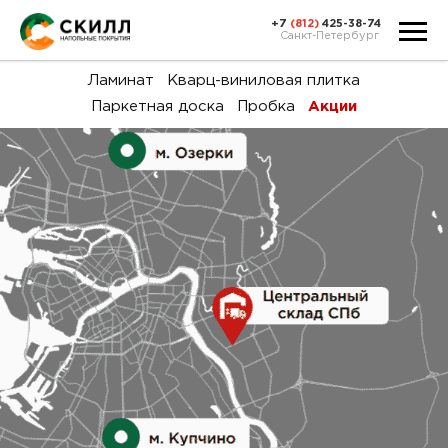
+7
(812)
425-38-74
Санкт-Петербург
Ка
Ламинат
Кварц-виниловая плитка
Паркетная доска
Пробка
Акции
тов
Н
акц
Га
пок
и
вин
воз
Ка