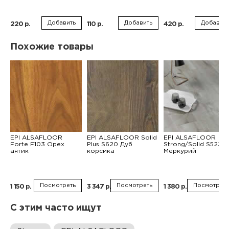
Добавить
Добавить
Добавить
220 р.
110 р.
420 р.
Похожие товары
EPI ALSAFLOOR
EPI ALSAFLOOR Solid
EPI ALSAFLOOR
Forte F103 Орех
Plus S620 Дуб
Strong/Solid S523
антик
корсика
Меркурий
Посмотреть
Посмотреть
Посмотреть
1 150 р.
3 347 р.
1 380 р.
С этим часто ищут