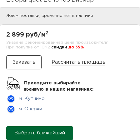
ECOparquet EC 15-105 Висмар
нам
Ждем поставки, временно нет в наличии
маг
2
2 899 руб/м
Указана рекомендованная цена производителя.
При покупке от 10м2
cкидки
до 35%
Рассчитать площадь
офи
Приходите выбирайте
вживую в наших магазинах:
м. Купчино
м. Озерки
рек
Выбрать ближайший