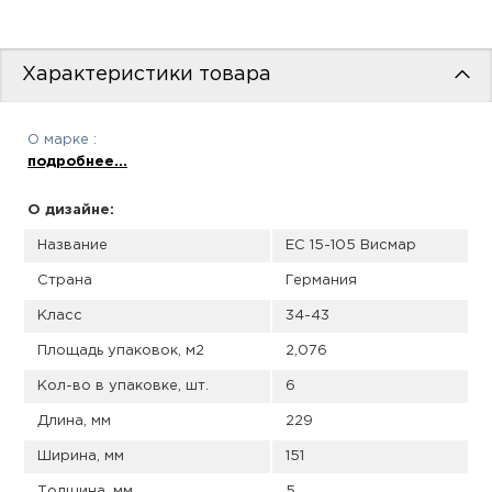
пис
дир
Характеристики товара
О марке :
пис
подробнее...
дир
О дизайне:
Название
EC 15-105 Висмар
Страна
Германия
Класс
34-43
Площадь упаковок, м2
2,076
Кол-во в упаковке, шт.
6
Длина, мм
229
Ширина, мм
151
Толщина, мм
5