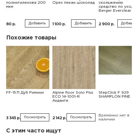
полиэтиленова 200
Орех пекан шоколад
скольжению
мкм
средство по уходу
Berger Everclear 1л
Добавить
Добавить
Добавить
80 р.
1 100 р.
2 900 р.
Похожие товары
FF-1571 Дуб Римини
Alpine floor Solo Plus
StepClick F 929
ЕСО 14-1001-R
SHAMPLON PINE
Анданте
Временно нет в
Посмотреть
Посмотреть
3 345 р.
2 142 р.
наличии
С этим часто ищут