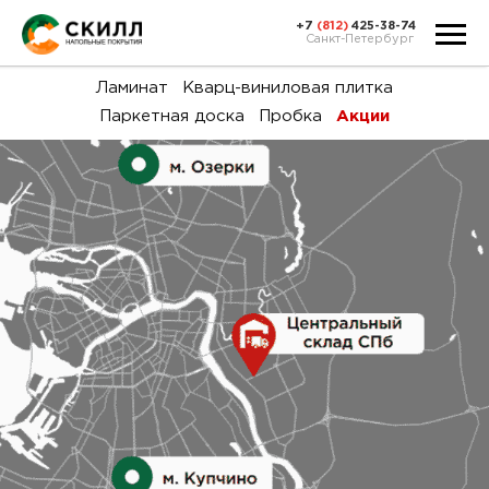
+7
(812)
425-38-74
Санкт-Петербург
Ка
Ламинат
Кварц-виниловая плитка
Паркетная доска
Пробка
Акции
тов
Н
акц
Га
пок
и
вин
воз
Ка