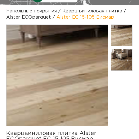
куп
Напольные покрытия
/
Кварц-виниловая плитка
/
Alster ECOparquet
/
Alster EC 15-105 Висмар
отз
М
опл
раб
тов
Дл
нап
юр.
пок
маг
Ва
рек
Ко
рек
с
Кварцвиниловая плитка Alster