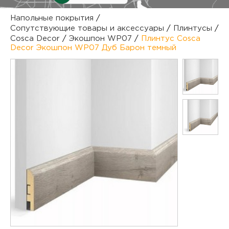
куп
Напольные покрытия
/
Сопутствующие товары и аксессуары
/
Плинтусы
/
отз
М
Cosca Decor
/
Экошпон WP07
/
Плинтус Cosca
Decor Экошпон WP07 Дуб Барон темный
опл
раб
тов
Дл
нап
юр.
пок
маг
Ва
рек
Ко
рек
с