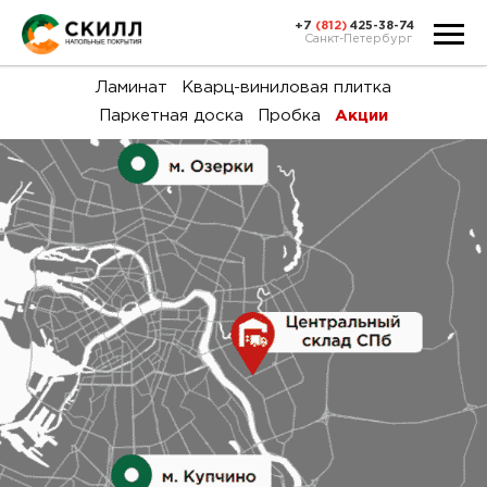
+7
(812)
425-38-74
Санкт-Петербург
Ка
Ламинат
Кварц-виниловая плитка
Паркетная доска
Пробка
Акции
тов
Н
акц
Га
пок
и
вин
воз
Ка