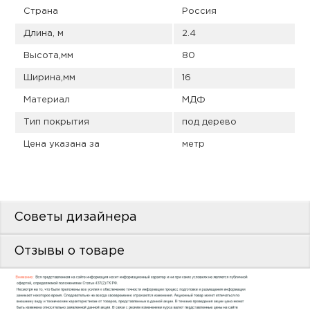
пис
Страна
Россия
дир
Длина, м
2.4
Высота,мм
80
Ширина,мм
16
Материал
МДФ
пис
Тип покрытия
под дерево
дир
Цена указана за
метр
Советы дизайнера
Отзывы о товаре