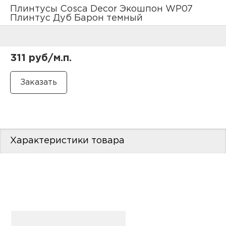
нам
Плинтусы Cosca Decor Экошпон WP07
Плинтус Дуб Барон темный
маг
311 руб/м.п.
офи
Характеристики товара
рек