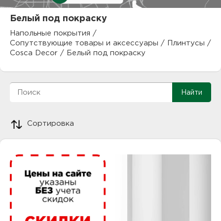
куп
Белый под покраску
отз
М
Напольные покрытия
/
Сопутствующие товары и аксессуары
/
Плинтусы
/
опл
раб
Cosca Decor
/
Белый под покраску
тов
Дл
нап
юр.
пок
Сортировка
маг
Ва
рек
Ко
рек
с