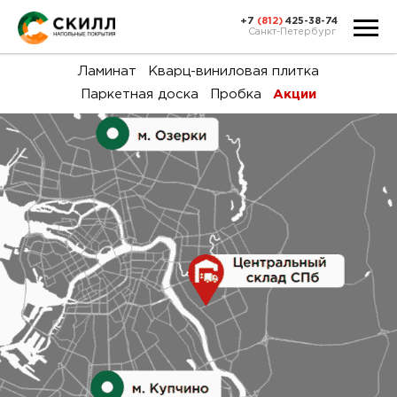
+7
(812)
425-38-74
Санкт-Петербург
Ка
Ламинат
Кварц-виниловая плитка
Паркетная доска
Пробка
Акции
тов
Н
акц
Га
пок
и
вин
воз
Ка