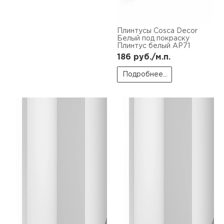
пис
дир
Плинтусы Cosca Decor
Белый под покраску
Плинтус белый AP71
186
руб./м.п.
пис
Подробнее...
дир