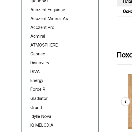
Фаворит
Пло
Acczent Esquisse
Осн
Acczent Mineral As
Acczent Pro
Admiral
ATMOSPHERE
Пох
Caprice
Discovery
DIVA
Energy
Force R
Gladiator
‹
Grand
Idylle Nova
iQ MELODIA