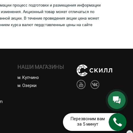
НАШИ МАГАЗИНЫ
м. Купчино
м. Озерки
om
Перезвоним вам
за 5 минут