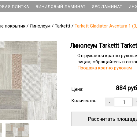
ОВАЯ ПЛИТКА
ВИНИЛОВЫЙ ЛАМИНАТ
SPC ЛАМИНАТ
ИН
ые покрытия
/
Линолеум
/
Tarkettt
/
Tarkett Gladiator Aventura 1 (3
Линолеум Tarkettt Tarkett
Отгружается кратно рулон
лицам, обращайтесь в оптов
Продажа кратно рулонам
884 ру
Цена:
Количество:
Рассчитать площад