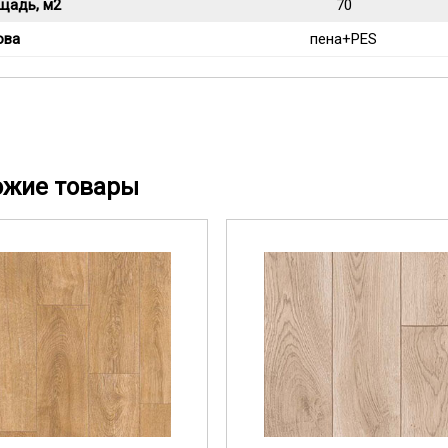
щадь, м2
70
ова
пена+PES
ожие товары