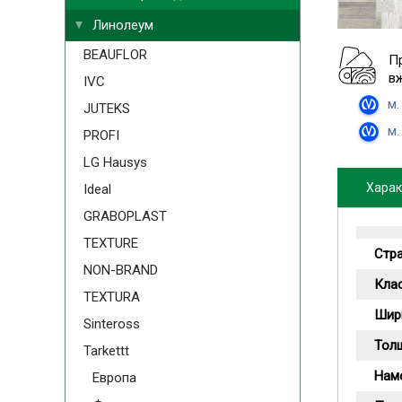
Линолеум
BEAUFLOR
П
в
IVC
м.
JUTEKS
м.
PROFI
LG Hausys
Харак
Ideal
GRABOPLAST
TEXTURE
Стр
NON-BRAND
Кла
TEXTURA
Шир
Sinteross
Тол
Tarkettt
Намо
Европа