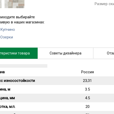
Размер ск
риходите выбирайте
живую в наших магазинах:
 Купчино
 Озерки
теристики товара
Советы дизайнера
Отз
ана
Россия
сс износостойкости
23;31
ина, м
3.5
щина, мм
4.5
тка, м.п.
20