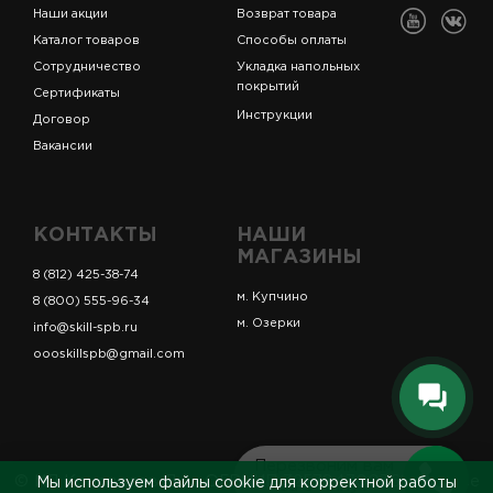
Наши акции
Возврат товара
Каталог товаров
Способы оплаты
Сотрудничество
Укладка напольных
покрытий
Сертификаты
Инструкции
Договор
Вакансии
КОНТАКТЫ
НАШИ
МАГАЗИНЫ
8 (812) 425-38-74
м. Купчино
8 (800) 555-96-34
м. Озерки
info@skill-spb.ru
oooskillspb@gmail.com
Перезвоним вам
© ИП Коновалов Д.А., ОГРНИП 325784700361023. Все
Мы используем файлы cookie для корректной работы
за 5 минут