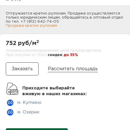
нам
Отгружается кратно рулонам, Продажа осуществляется
только юридическим лицам, обращайтесь в оптовый отдел
по тел. +7 (812) 642-74-05
Продажа кратно рулонам
маг
2
752 руб/м
Указана рекомендованная цена производителя.
При покупке от 10м2
cкидки
до 35%
офи
Рассчитать площадь
Приходите выбирайте
вживую в наших магазинах:
м. Купчино
рек
м. Озерки