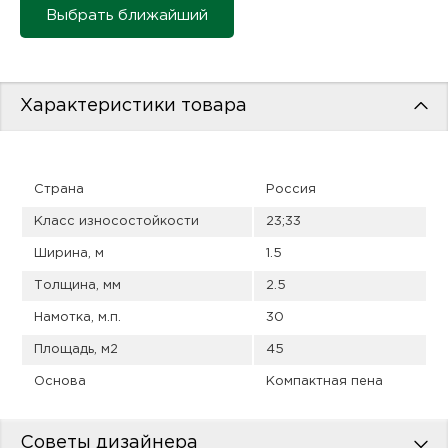
пис
Выбрать ближайший
дир
Характеристики товара
пис
Страна
Россия
дир
Класс износостойкости
23;33
Ширина, м
1.5
Толщина, мм
2.5
Намотка, м.п.
30
Площадь, м2
45
Основа
Компактная пена
Советы дизайнера