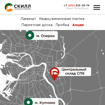
+7
(812)
425-38-74
Санкт-Петербург
Ка
Ламинат
Кварц-виниловая плитка
Паркетная доска
Пробка
Акции
тов
Н
акц
Га
пок
и
вин
воз
Ка