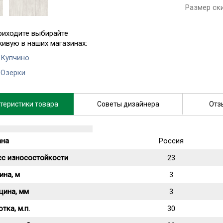
Размер ск
риходите выбирайте
живую в наших магазинах:
 Купчино
 Озерки
теристики товара
Советы дизайнера
Отз
ана
Россия
сс износостойкости
23
ина, м
3
щина, мм
3
тка, м.п.
30