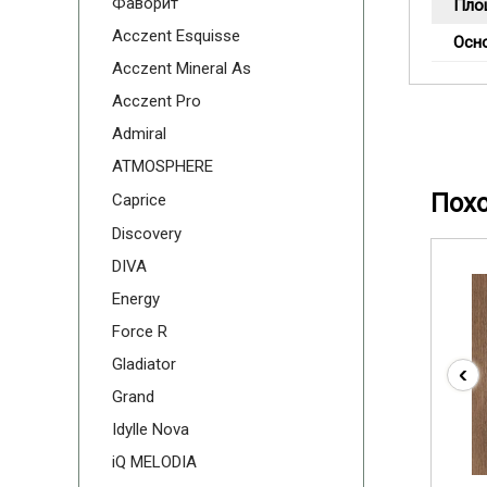
Фаворит
Пло
Acczent Esquisse
Осн
Acczent Mineral As
Acczent Pro
Admiral
ATMOSPHERE
Пох
Caprice
Discovery
DIVA
Energy
Force R
Gladiator
‹
Grand
Idylle Nova
iQ MELODIA