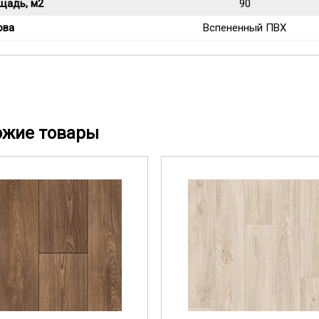
щадь, м2
90
ова
Вспененный ПВХ
ожие товары