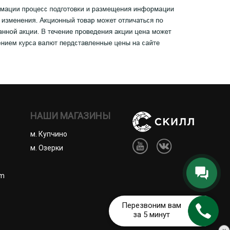
НАШИ МАГАЗИНЫ
м. Купчино
м. Озерки
om
Перезвоним вам
за 5 минут