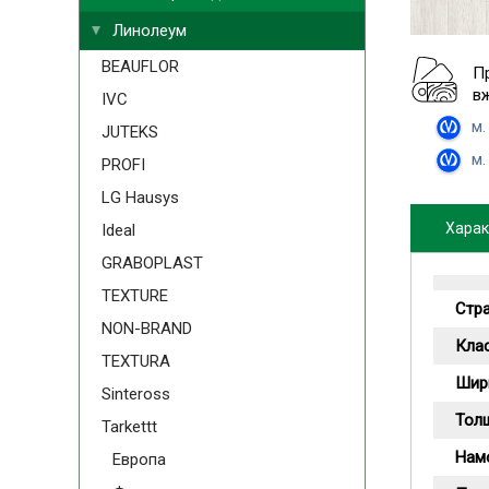
Линолеум
BEAUFLOR
П
в
IVC
м.
JUTEKS
м.
PROFI
LG Hausys
Харак
Ideal
GRABOPLAST
TEXTURE
Стр
NON-BRAND
Кла
TEXTURA
Шир
Sinteross
Тол
Tarkettt
Намо
Европа