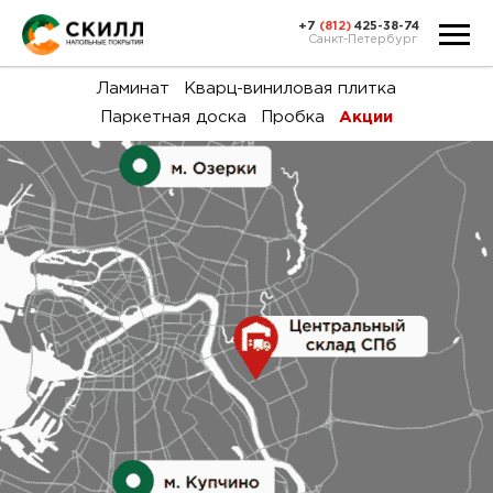
+7
(812)
425-38-74
Санкт-Петербург
Ка
Ламинат
Кварц-виниловая плитка
Паркетная доска
Пробка
Акции
тов
Н
акц
Га
пок
и
вин
воз
Ка