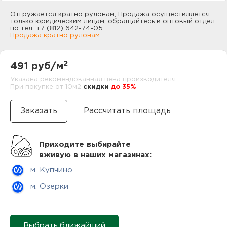
нам
Отгружается кратно рулонам, Продажа осуществляется
только юридическим лицам, обращайтесь в оптовый отдел
по тел. +7 (812) 642-74-05
Продажа кратно рулонам
маг
2
491 руб/м
Указана рекомендованная цена производителя.
При покупке от 10м2
cкидки
до 35%
офи
Рассчитать площадь
Приходите выбирайте
вживую в наших магазинах:
м. Купчино
рек
м. Озерки
Выбрать ближайший