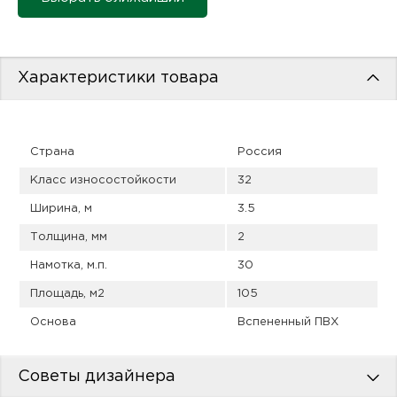
пис
дир
Характеристики товара
пис
Страна
Россия
дир
Класс износостойкости
32
Ширина, м
3.5
Толщина, мм
2
Намотка, м.п.
30
Площадь, м2
105
Основа
Вспененный ПВХ
Советы дизайнера