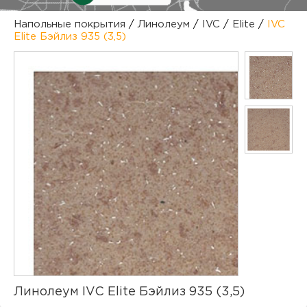
куп
Напольные покрытия
/
Линолеум
/
IVC
/
Elite
/
IVC
Elite Бэйлиз 935 (3,5)
отз
М
опл
раб
тов
Дл
нап
юр.
пок
маг
Ва
рек
Ко
рек
с
Линолеум IVC Elite Бэйлиз 935 (3,5)