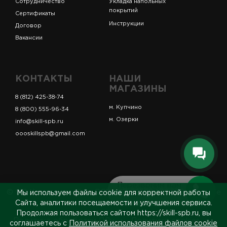
Сотрудничество
Укладка напольных
покрытий
Сертификаты
Инструкции
Договор
Вакансии
КОНТАКТЫ
НАШИ
МАГАЗИНЫ
8 (812) 425-38-74
м. Купчино
8 (800) 555-96-34
м. Озерки
info@skill-spb.ru
oooskillspb@gmail.com
Перезвоним вам
© ИП Коновалов Д.А., ОГРНИП 325784700361023. Все
Мы используем файлы cookie для корректной работы
за 5 минут
права защищены.
Сайта, аналитики посещаемости и улучшения сервиса.
Продолжая пользоваться сайтом https://skill-spb.ru, вы
Политика обработки ПДн
Политика cookies
соглашаетесь с
Политикой использования файлов cookie