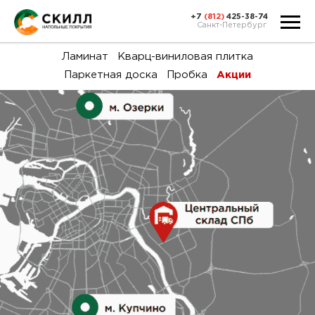
+7
(812)
425-38-74
Санкт-Петербург
Ка
Ламинат
Кварц-виниловая плитка
Паркетная доска
Пробка
Акции
тов
Н
акц
Га
пок
и
вин
воз
Ка