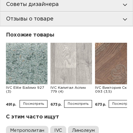
Советы дизайнера
Отзывы о товаре
Похожие товары
IVC Elite Бэйлиз 927
IVC Капитал Аспин
IVC Виктория Ски
(3)
779 (4)
093 (3,5)
Посмотреть
Посмотреть
Посмотреть
491 р.
673 р.
673 р.
С этим часто ищут
Метрополитан
IVC
Линолеум