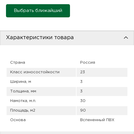
пис
Выбрать ближайший
дир
Характеристики товара
пис
дир
Страна
Россия
Класс износостойкости
23
Ширина, м
3
Толщина, мм
3
Намотка, м.п.
30
Площадь, м2
90
Основа
Вспененный ПВХ