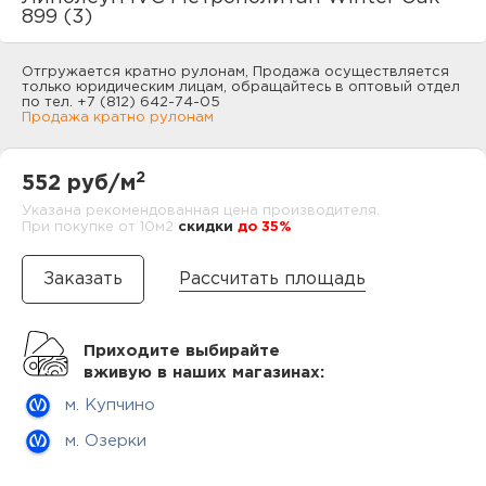
нам
899 (3)
Отгружается кратно рулонам, Продажа осуществляется
только юридическим лицам, обращайтесь в оптовый отдел
по тел. +7 (812) 642-74-05
маг
Продажа кратно рулонам
2
552 руб/м
Указана рекомендованная цена производителя.
офи
При покупке от 10м2
cкидки
до 35%
Рассчитать площадь
Приходите выбирайте
вживую в наших магазинах:
рек
м. Купчино
м. Озерки