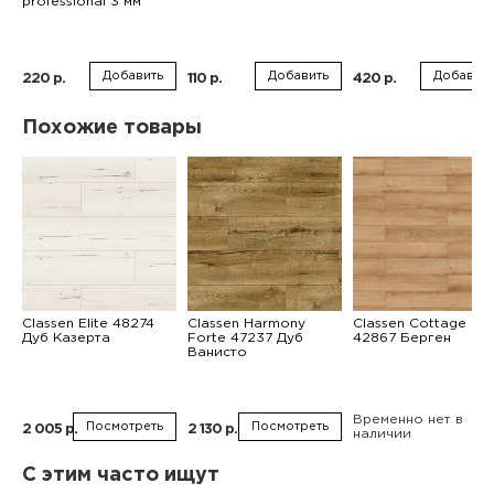
professional 3 мм
Добавить
Добавить
Добавить
220 р.
110 р.
420 р.
Похожие товары
Classen Elite 48274
Classen Harmony
Classen Cottage 2
Дуб Казерта
Forte 47237 Дуб
42867 Берген
Ванисто
Временно нет в
Посмотреть
Посмотреть
2 005 р.
2 130 р.
наличии
С этим часто ищут