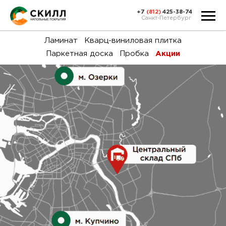
+7
(812)
425-38-74
Санкт-Петербург
Ка
Ламинат
Кварц-виниловая плитка
Паркетная доска
Пробка
Акции
тов
Н
акц
Га
пок
и
вин
воз
Ка