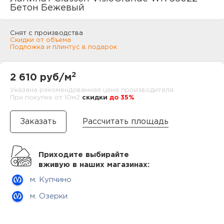
нам
Бетон Бежевый
Снят с производства
Скидки от объема
Подложка и плинтус в подарок
маг
2
2 610 руб/м
Указана рекомендованная цена производителя.
При покупке от 10м2
cкидки
до 35%
офи
Рассчитать площадь
Приходите выбирайте
вживую в наших магазинах:
рек
м. Купчино
м. Озерки