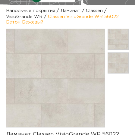
куп
Напольные покрытия
/
Ламинат
/
Classen
/
VisioGrande WR
/
Classen VisioGrande WR 56022
отз
М
Бетон Бежевый
опл
раб
тов
Дл
нап
юр.
пок
маг
Ва
рек
Ко
рек
с
Ламинат Classen VisioGrande WR 56022