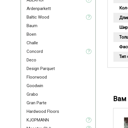
ABERHOF
?
Кол-
Ardenparkett
Baltic Wood
?
Дли
Baum
Шир
Boen
Тол
Challe
Фас
Concord
?
Тип
Deco
Design Parquet
Floorwood
Goodwin
Grabo
Вам 
Gran Parte
Hardwood Floors
KJOPMANN
?