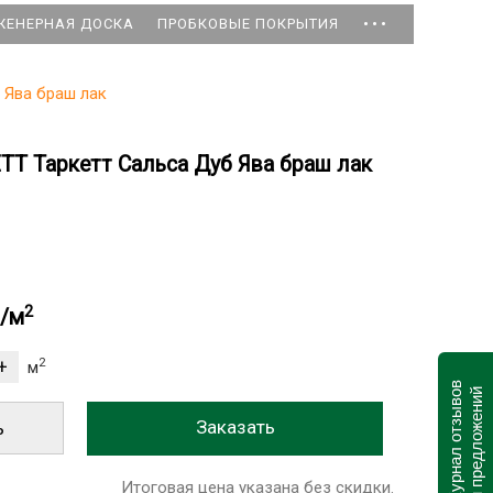
...
ЖЕНЕРНАЯ ДОСКА
ПРОБКОВЫЕ ПОКРЫТИЯ
 Ява браш лак
TT Таркетт Сальса Дуб Ява браш лак
2
б/м
2
м
Журнал отзывов
и предложений
ь
Итоговая цена указана без скидки.