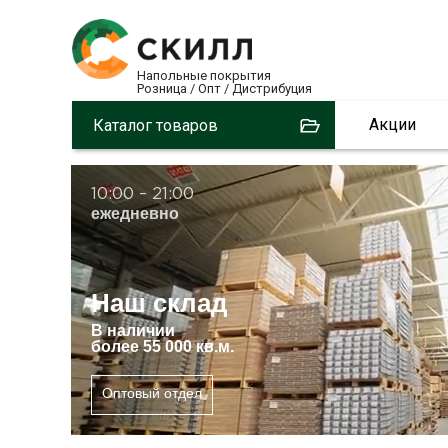
Напольные покрытия
Розница / Опт / Дистрибуция
3
Акции
Каталог товаров
10:00 – 21:00
ежедневно
Наш склад
В
наличии
более 55 000 кв.м.
Оптовый отдел