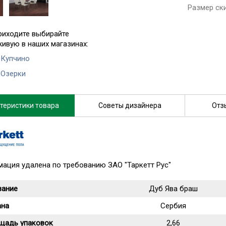
Размер ск
риходите выбирайте
живую в наших магазинах:
 Купчино
 Озерки
теристики товара
Советы дизайнера
Отз
ация удалена по требованию ЗАО "Таркетт Рус"
вание
Дуб Ява браш
ана
Сербия
щадь упаковок
2,66