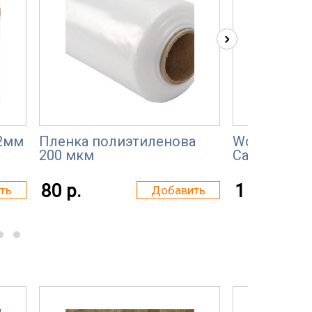
›
2мм
Пленка полиэтиленова
Wood-Lab L
200 мкм
Санторини 
80 р.
1 100 р.
ть
Добавить