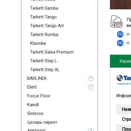
Tarkett Samba
Tarkett Tango
П
в
Tarkett Tango Art
м.
Tarkett Rumba
м.
Klassika
Tarkett Salsa Premium
Tarkett Step L
Харак
Tarkett Step XL
BARLINEK
?
Ellett
?
Информ
Focus Floor
Kaindl
Наз
Sinteros
Стр
Цезарь паркет
Пло