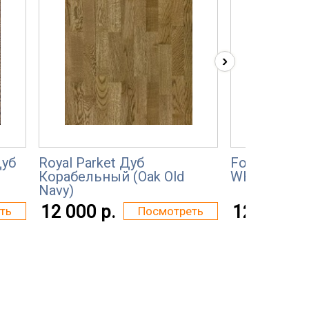
›
Дуб
Royal Parket Дуб
Focus Floo
Корабельный (Oak Old
WHITE OILE
Navy)
12 000 р.
12 000 р.
ть
Посмотреть