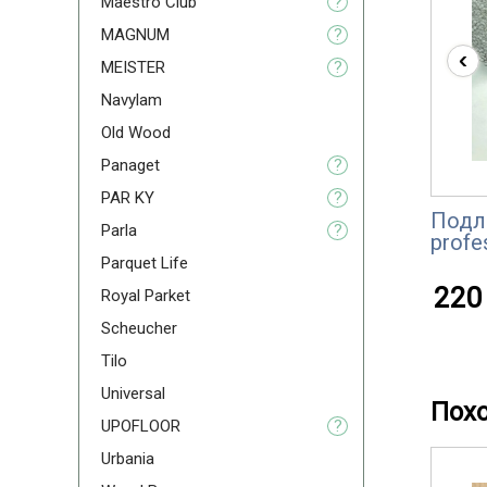
Maestro Club
?
MAGNUM
?
‹
MEISTER
?
Navylam
Old Wood
Panaget
?
PAR KY
?
Подл
Parla
?
profe
Parquet Life
220 
Royal Parket
Scheucher
Tilo
Universal
Пох
UPOFLOOR
?
Urbania