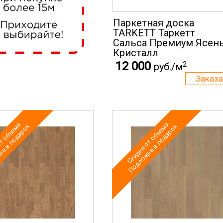
Паркетная доска
TARKETT Таркетт
Cальса Премиум Ясен
Кристалл
12 000
2
руб./м
т объема
Скидки от объема
а в подарок
Подложка в подарок