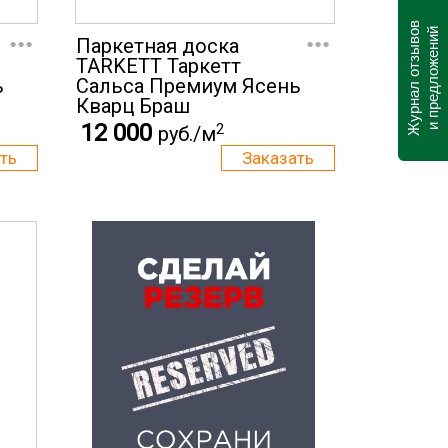
...
...
Журнал отзывов
и предложений
Паркетная доска
TARKETT Таркетт
ь
Cальса Премиум Ясень
Кварц Браш
12 000
2
руб./м