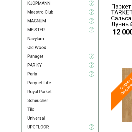
KJOPMANN
?
Паркет
TARKET
Maestro Club
?
Cальса
MAGNUM
?
Лунный
MEISTER
?
12 00
Navylam
Old Wood
Panaget
?
PAR KY
?
Скидки о
Подложк
Parla
?
Parquet Life
Royal Parket
Scheucher
Tilo
Universal
UPOFLOOR
?