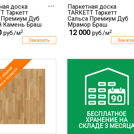
...
ная доска
Паркетная доска
T Таркетт
TARKETT Таркетт
 Премиум Дуб
Cальса Премиум Дуб
 Камень Браш
Мрамор Браш
0
12 000
2
2
руб./м
руб./м
т объема
а в подарок
БЕСПЛАТНОЕ
ХРАНЕНИЕ НА
СКЛАДЕ 3 МЕСЯЦ