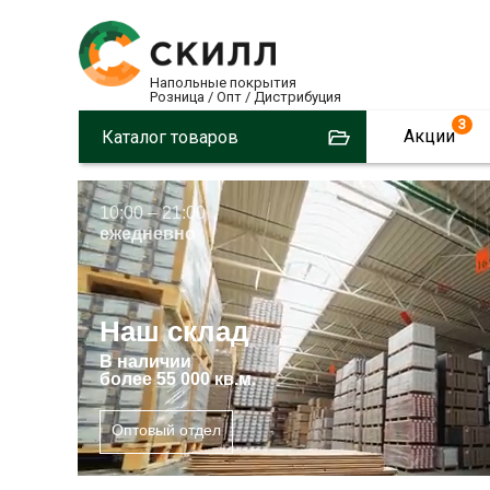
Напольные покрытия
Розница / Опт / Дистрибуция
3
Акции
Каталог товаров
10:00 – 21:00
ежедневно
Наш склад
В
наличии
более 55 000 кв.м.
Оптовый отдел