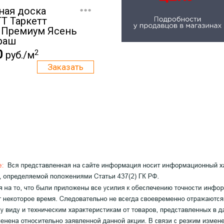
...
ная доска
T Таркетт
 Премиум Ясень
раш
0
2
руб./м