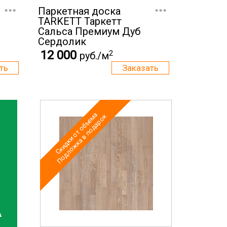
...
...
Паркетная доска
TARKETT Таркетт
Cальса Премиум Дуб
Сердолик
12 000
2
руб./м
Скидки от объема
Подложка в подарок
А