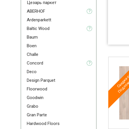
Цезарь паркет
ABERHOF
?
Ardenparkett
Baltic Wood
?
Baum
Boen
Challe
Concord
?
Скидки о
Подложк
Deco
Design Parquet
Floorwood
Goodwin
Grabo
Gran Parte
Hardwood Floors