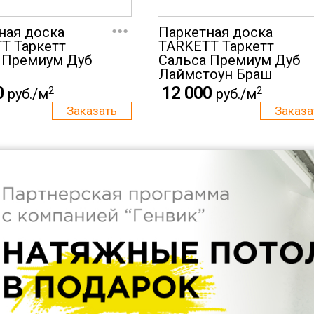
...
ная доска
Паркетная доска
T Таркетт
TARKETT Таркетт
 Премиум Дуб
Cальса Премиум Дуб
Лаймстоун Браш
0
12 000
2
2
руб./м
руб./м