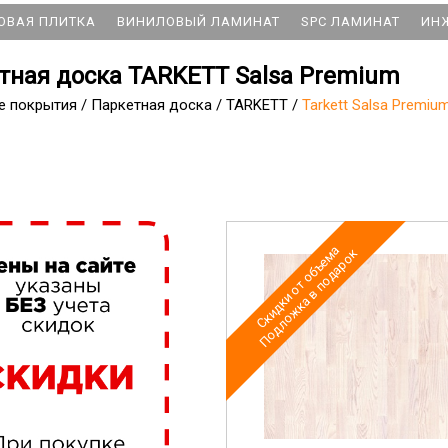
ОВАЯ ПЛИТКА
ВИНИЛОВЫЙ ЛАМИНАТ
SPC ЛАМИНАТ
ИН
тная доска TARKETT Salsa Premium
е покрытия
/
Паркетная доска
/
TARKETT
/
Tarkett Salsa Premiu
Скидки от объема
Подложка в подарок