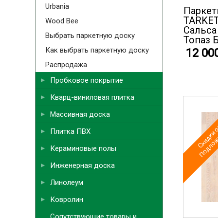
Urbania
Паркет
TARKET
Wood Bee
Cальса
Выбрать паркетную доску
Топаз 
Как выбрать паркетную доску
12 00
Распродажа
Пробковое покрытие
Кварц-виниловая плитка
Скидки о
Подложк
Массивная доска
Плитка ПВХ
Кераминовые полы
Инженерная доска
Линолеум
Ковролин
Сопутствующие товары и