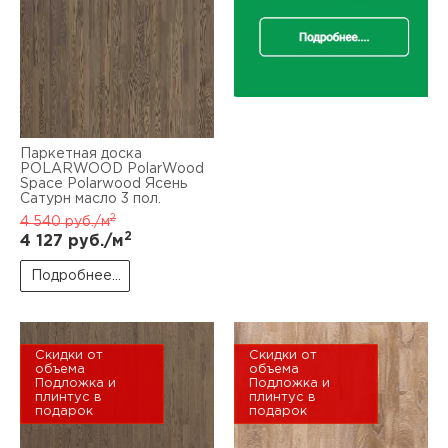
Паркетная доска
POLARWOOD PolarWood
Space Polarwood Ясень
Сатурн масло 3 пол.
2
4 540
руб./м
2
4 127
руб./м
Подробнее...
Скидки от
Скидки от
объема
объема
Подложка и
Подложка и
плинтус в
плинтус в
подарок
подарок