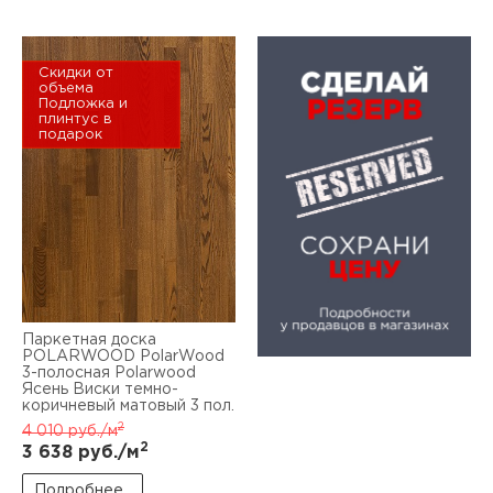
Скидки от
объема
Подложка и
плинтус в
подарок
Паркетная доска
POLARWOOD PolarWood
3-полосная Polarwood
Ясень Виски темно-
коричневый матовый 3 пол.
2
4 010
руб./м
2
3 638
руб./м
Подробнее...