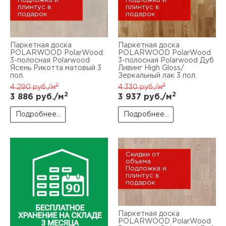
Подложка и
Подложка и
плинтус в
плинтус в
подарок
подарок
Паркетная доска
Паркетная доска
POLARWOOD PolarWood
POLARWOOD PolarWood
3-полосная Polarwood
3-полосная Polarwood Дуб
Ясень Рикотта матовый 3
Ливинг High Gloss/
пол.
Зеркальный лак 3 пол.
2
2
4 290
руб./м
4 330
руб./м
2
2
3 886
руб./м
3 937
руб./м
Подробнее...
Подробнее...
Скидки от
объема
Подложка и
плинтус в
подарок
Паркетная доска
POLARWOOD PolarWood