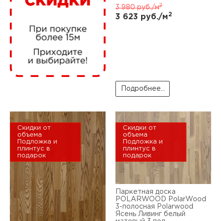
нам
2
3 980
руб./м
2
3 623
руб./м
маг
Подробнее...
офи
Скидки от
Скидки от
объема
объема
Подложка и
Подложка и
плинтус в
плинтус в
подарок
подарок
рек
Паркетная доска
POLARWOOD PolarWood
3-полосная Polarwood
Ясень Ливинг белый