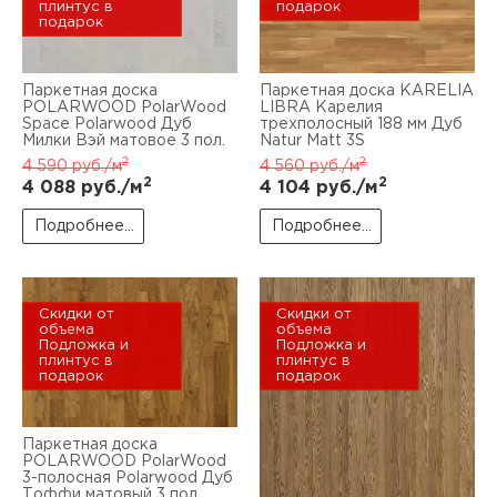
плинтус в
подарок
подарок
Паркетная доска
Паркетная доска KARELIA
POLARWOOD PolarWood
LIBRA Карелия
Space Polarwood Дуб
трехполосный 188 мм Дуб
Милки Вэй матовое 3 пол.
Natur Matt 3S
2
2
4 590
руб./м
4 560
руб./м
2
2
4 088
руб./м
4 104
руб./м
Подробнее...
Подробнее...
Скидки от
Скидки от
объема
объема
Подложка и
Подложка и
плинтус в
плинтус в
подарок
подарок
Паркетная доска
POLARWOOD PolarWood
3-полосная Polarwood Дуб
Тоффи матовый 3 пол.