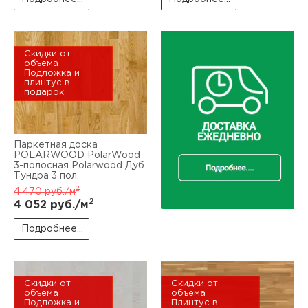
Скидки от
объема
Подложка и
плинтус в
подарок
Паркетная доска
POLARWOOD PolarWood
3-полосная Polarwood Дуб
Тундра 3 пол.
2
4 470
руб./м
2
4 052
руб./м
Подробнее...
Скидки от
Скидки от
объема
объема
Подложка и
Плинтус в