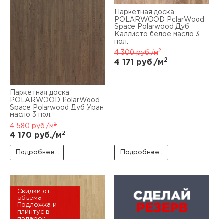
Паркетная доска
POLARWOOD PolarWood
Space Polarwood Дуб
Каллисто белое масло 3
пол.
2
4 300
руб./м
2
4 171
руб./м
Паркетная доска
POLARWOOD PolarWood
Space Polarwood Дуб Уран
масло 3 пол.
2
4 580
руб./м
2
4 170
руб./м
Подробнее...
Подробнее...
Скидки от
объема
Подложка и
плинтус в
подарок