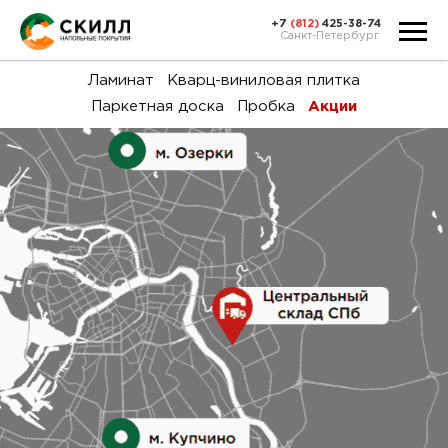
+7
(812)
425-38-74
Санкт-Петербург
Ка
Ламинат
Кварц-виниловая плитка
Паркетная доска
Пробка
Акции
тов
Н
акц
Га
пок
и
вин
воз
Ка