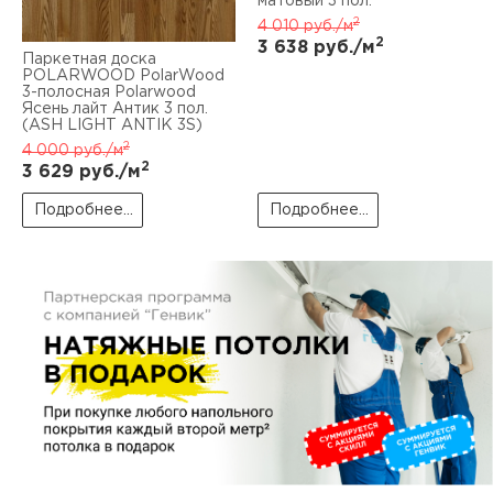
матовый 3 пол.
пис
2
4 010
руб./м
2
3 638
руб./м
дир
Паркетная доска
POLARWOOD PolarWood
3-полосная Polarwood
Ясень лайт Антик 3 пол.
(ASH LIGHT ANTIK 3S)
2
4 000
руб./м
пис
2
3 629
руб./м
дир
Подробнее...
Подробнее...