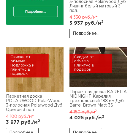
3-полосная Polarwood Дуб
Ливинг белый матовый 3
пол.
2
4 330
руб./м
2
3 937
руб./м
Подробнее...
Скидки от
Скидки от
объема
объема
Подложка и
Плинтус в
плинтус в
подарок
подарок
Паркетная доска KARELIA
Паркетная доска
MIDNIGHT Карелия
POLARWOOD PolarWood
трехполосный 188 мм Дуб
3-полосная Polarwood Дуб
Barrel Brown Matt 3S
Орегон 3 пол.
2
4 150
руб./м
2
4 100
руб./м
2
4 025
руб./м
2
3 977
руб./м
Подробнее...
Подробнее...