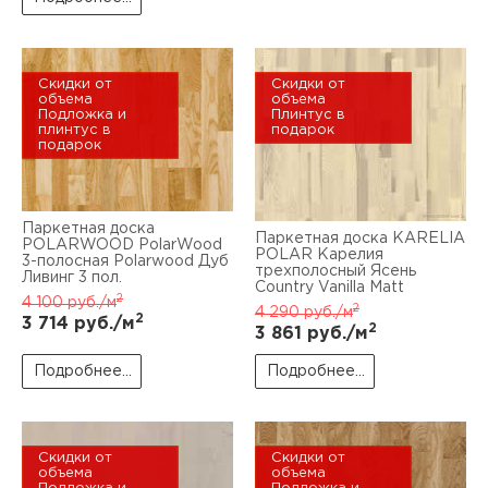
Скидки от
Скидки от
объема
объема
Подложка и
Плинтус в
плинтус в
подарок
подарок
Паркетная доска
Паркетная доска KARELIA
POLARWOOD PolarWood
POLAR Карелия
3-полосная Polarwood Дуб
трехполосный Ясень
Ливинг 3 пол.
Country Vanilla Matt
2
4 100
руб./м
2
4 290
руб./м
2
3 714
руб./м
2
3 861
руб./м
Подробнее...
Подробнее...
Скидки от
Скидки от
объема
объема