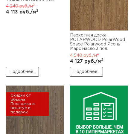
2
4 240
руб./м
2
4 113
руб./м
Паркетная доска
POLARWOOD PolarWood
Space Polarwood Ясень
Марс масло 3 пол.
2
4 540
руб./м
2
4 127
руб./м
Подробнее...
Подробнее...
Скидки от
объема
Подложка и
плинтус в
подарок