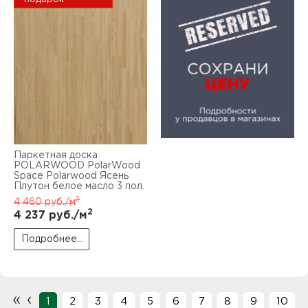
Паркетная доска
POLARWOOD PolarWood
Space Polarwood Ясень
Плутон белое масло 3 пол.
2
4 460
руб./м
2
4 237
руб./м
Подробнее...
«
‹
1
2
3
4
5
6
7
8
9
10