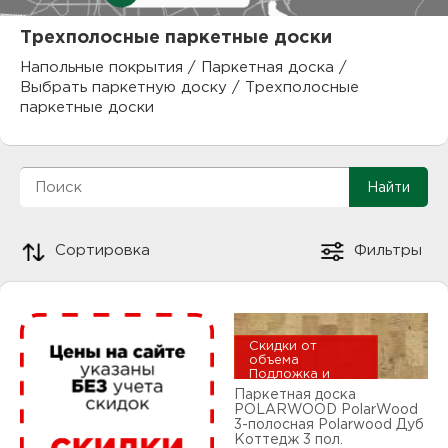
куп
Трехполосные паркетные доски
отз
М
Напольные покрытия
/
Паркетная доска
/
Выбрать паркетную доску
/
Трехполосные
опл
раб
паркетные доски
тов
Дл
нап
юр.
пок
Сортировка
Фильтры
маг
Ва
рек
Ко
Скидки от
рек
объема
Подложка и
плинтус в
Паркетная доска
подарок
POLARWOOD PolarWood
с
3-полосная Polarwood Дуб
Коттедж 3 пол.