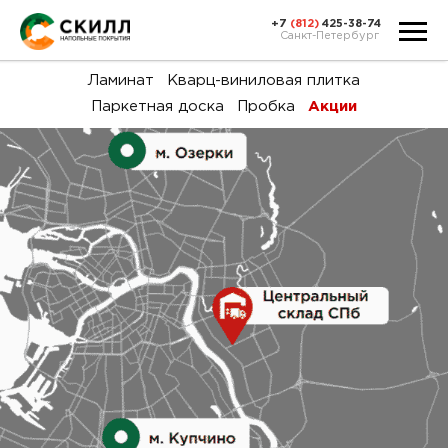
+7
(812)
425-38-74
Санкт-Петербург
Ка
Ламинат
Кварц-виниловая плитка
Паркетная доска
Пробка
Акции
тов
Н
акц
Га
пок
и
вин
воз
Ка