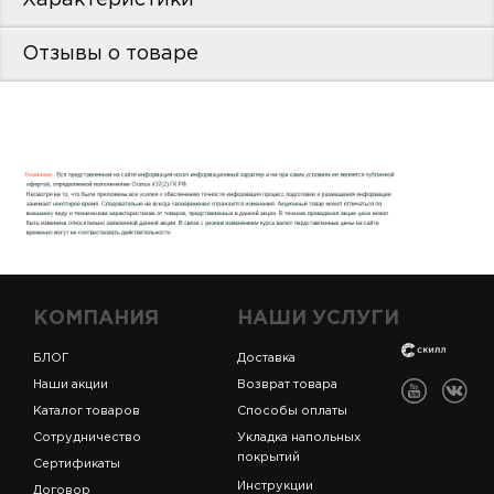
пис
Отзывы о товаре
дир
пис
дир
КОМПАНИЯ
НАШИ УСЛУГИ
БЛОГ
Доставка
Наши акции
Возврат товара
Каталог товаров
Способы оплаты
Сотрудничество
Укладка напольных
покрытий
Сертификаты
Инструкции
Договор