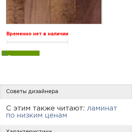
нам
маг
Временно нет в наличии
Поделиться
офи
Советы дизайнера
рек
C этим также читают:
ламинат
по низким ценам
Характеристики