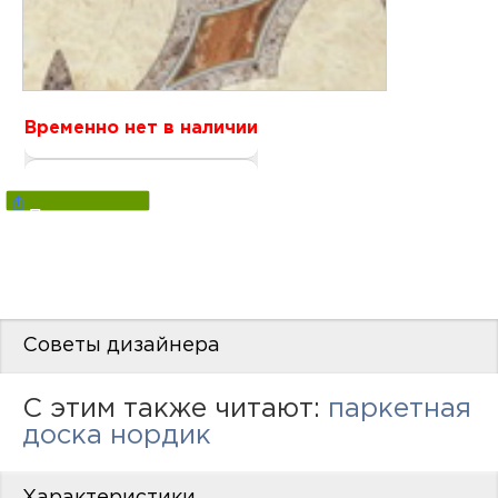
нам
маг
Временно нет в наличии
Поделиться
офи
Советы дизайнера
рек
C этим также читают:
паркетная
доска нордик
Характеристики