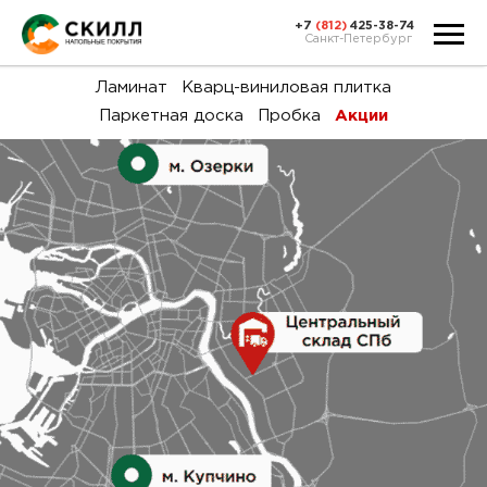
+7
(812)
425-38-74
Санкт-Петербург
Ка
Ламинат
Кварц-виниловая плитка
Паркетная доска
Пробка
Акции
тов
Н
акц
Га
пок
и
вин
воз
Ка