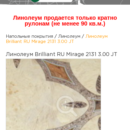
куп
Линолеум продается только кратно
отз
М
рулонам (не менее 90 кв.м.)
опл
раб
Напольные покрытия
/
Линолеум
/
Линолеум
Brilliant RU Mirage 2131 3.00 JT
тов
Дл
Линолеум Brilliant RU Mirage 2131 3.00 JT
нап
юр.
пок
маг
Ва
рек
Ко
рек
с