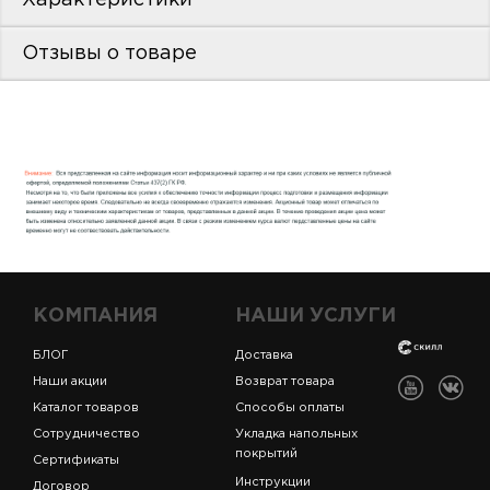
пис
Отзывы о товаре
дир
пис
дир
КОМПАНИЯ
НАШИ УСЛУГИ
БЛОГ
Доставка
Наши акции
Возврат товара
Каталог товаров
Способы оплаты
Сотрудничество
Укладка напольных
покрытий
Сертификаты
Инструкции
Договор