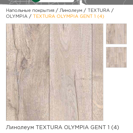
куп
Напольные покрытия
/
Линолеум
/
TEXTURA
/
OLYMPIA
/
TEXTURA OLYMPIA GENT 1 (4)
отз
М
опл
раб
тов
Дл
нап
юр.
пок
маг
Ва
рек
Ко
рек
с
Линолеум TEXTURA OLYMPIA GENT 1 (4)