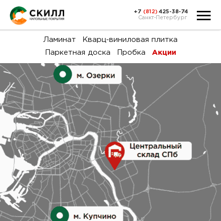
+7
(812)
425-38-74
Санкт-Петербург
Ка
Ламинат
Кварц-виниловая плитка
Паркетная доска
Пробка
Акции
тов
Н
акц
Га
пок
и
вин
воз
Ка