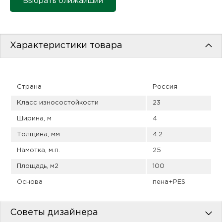
Выбрать ближайший
пис
дир
Характеристики товара
пис
Страна
Россия
дир
Класс износостойкости
23
Ширина, м
4
Толщина, мм
4.2
Намотка, м.п.
25
Площадь, м2
100
Основа
пена+PES
Советы дизайнера