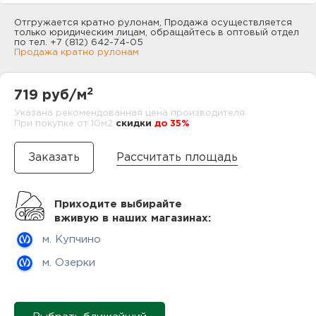
нам
Отгружается кратно рулонам, Продажа осуществляется
только юридическим лицам, обращайтесь в оптовый отдел
по тел. +7 (812) 642-74-05
Продажа кратно рулонам
маг
2
719 руб/м
Указана рекомендованная цена производителя.
При покупке от 10м2
cкидки
до 35%
офи
Рассчитать площадь
Приходите выбирайте
вживую в наших магазинах:
м. Купчино
рек
м. Озерки