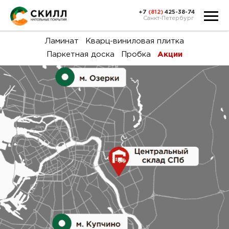
+7
(812)
425-38-74
Санкт-Петербург
Ка
Ламинат
Кварц-виниловая плитка
Паркетная доска
Пробка
Акции
тов
Н
акц
Га
пок
и
вин
воз
Ка