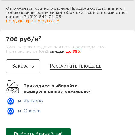
нам
Отгружается кратно рулонам, Продажа осуществляется
только юридическим лицам, обращайтесь в оптовый отдел
по тел. +7 (812) 642-74-05
Продажа кратно рулонам
маг
2
706 руб/м
Указана рекомендованная цена производителя.
При покупке от 10м2
cкидки
до 35%
офи
Рассчитать площадь
Приходите выбирайте
вживую в наших магазинах:
м. Купчино
рек
м. Озерки
Выбрать ближайший