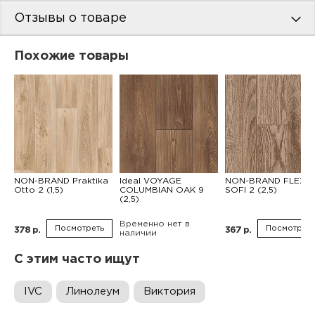
Отзывы о товаре
Похожие товары
NON-BRAND Praktika
Ideal VOYAGE
NON-BRAND FLEX
Otto 2 (1,5)
COLUMBIAN OAK 9
SOFI 2 (2,5)
(2,5)
Временно нет в
Посмотреть
Посмотреть
378 р.
367 р.
наличии
С этим часто ищут
IVC
Линолеум
Виктория