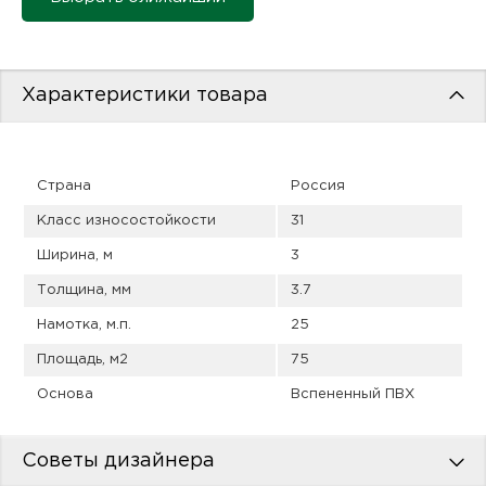
пис
дир
Характеристики товара
пис
Страна
Россия
дир
Класс износостойкости
31
Ширина, м
3
Толщина, мм
3.7
Намотка, м.п.
25
Площадь, м2
75
Основа
Вспененный ПВХ
Советы дизайнера