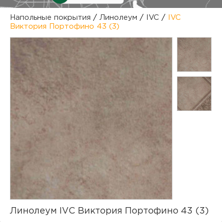
куп
Напольные покрытия
/
Линолеум
/
IVC
/
IVC
Виктория Портофино 43 (3)
отз
М
опл
раб
тов
Дл
нап
юр.
пок
маг
Ва
рек
Ко
рек
с
Линолеум IVC Виктория Портофино 43 (3)