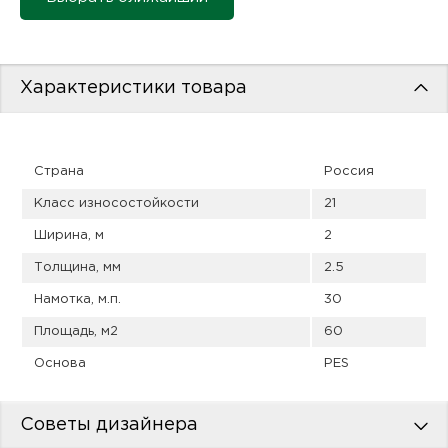
пис
дир
Характеристики товара
пис
Страна
Россия
дир
Класс износостойкости
21
Ширина, м
2
Толщина, мм
2.5
Намотка, м.п.
30
Площадь, м2
60
Основа
PES
Советы дизайнера