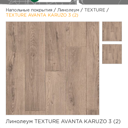
куп
Напольные покрытия
/
Линолеум
/
TEXTURE
/
TEXTURE AVANTA KARUZO 3 (2)
отз
М
опл
раб
тов
Дл
нап
юр.
пок
маг
Ва
рек
Ко
рек
с
Линолеум TEXTURE AVANTA KARUZO 3 (2)