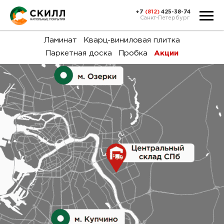
+7
(812)
425-38-74
Санкт-Петербург
Ка
Ламинат
Кварц-виниловая плитка
Паркетная доска
Пробка
Акции
тов
Н
акц
Га
пок
и
вин
воз
Ка