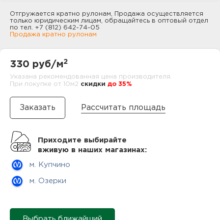
нам
Отгружается кратно рулонам, Продажа осуществляется
только юридическим лицам, обращайтесь в оптовый отдел
по тел. +7 (812) 642-74-05
Продажа кратно рулонам
маг
2
330 руб/м
Указана рекомендованная цена производителя.
При покупке от 10м2
cкидки
до 35%
офи
Рассчитать площадь
Приходите выбирайте
вживую в наших магазинах:
м. Купчино
рек
м. Озерки
Выбрать ближайший