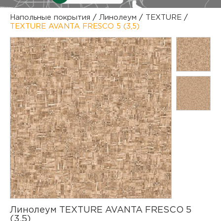
куп
Напольные покрытия
/
Линолеум
/
TEXTURE
/
TEXTURE AVANTA FRESCO 5 (3,5)
отз
М
опл
раб
тов
Дл
нап
юр.
пок
маг
Ва
рек
Ко
рек
с
Линолеум TEXTURE AVANTA FRESCO 5
(3,5)