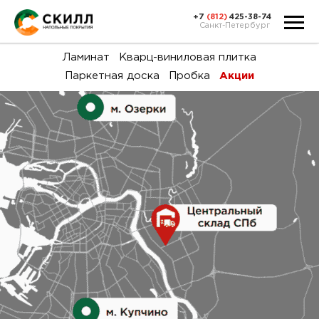
+7
(812)
425-38-74
Санкт-Петербург
Ка
Ламинат
Кварц-виниловая плитка
Паркетная доска
Пробка
Акции
тов
Н
акц
Га
пок
и
вин
воз
Ка