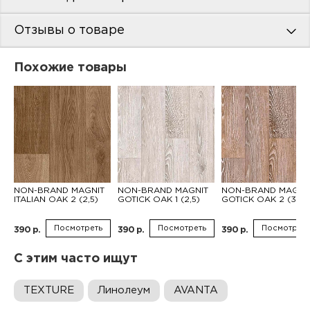
Отзывы о товаре
Похожие товары
NON-BRAND MAGNIT
NON-BRAND MAGNIT
NON-BRAND MAGNI
ITALIAN OAK 2 (2,5)
GOTICK OAK 1 (2,5)
GOTICK OAK 2 (3,5)
Посмотреть
Посмотреть
Посмотреть
390 р.
390 р.
390 р.
С этим часто ищут
TEXTURE
Линолеум
AVANTA