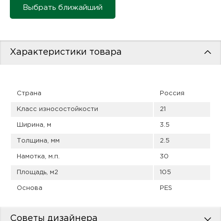
пис
Выбрать ближайший
дир
Характеристики товара
пис
Страна
Россия
дир
Класс износостойкости
21
Ширина, м
3.5
Толщина, мм
2.5
Намотка, м.п.
30
Площадь, м2
105
Основа
PES
Советы дизайнера