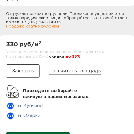
нам
Отгружается кратно рулонам, Продажа осуществляется
только юридическим лицам, обращайтесь в оптовый отдел
по тел. +7 (812) 642-74-05
Продажа кратно рулонам
маг
2
330 руб/м
Указана рекомендованная цена производителя.
При покупке от 10м2
cкидки
до 35%
офи
Рассчитать площадь
Приходите выбирайте
вживую в наших магазинах:
м. Купчино
рек
м. Озерки