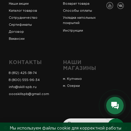
Наши акции
Возврат товара
Каталог товаров
Способы оплаты
Сотрудничество
Укладка напольных
покрытий
Сертификаты
Инструкции
Договор
Вакансии
КОНТАКТЫ
НАШИ
МАГАЗИНЫ
8 (812) 425-38-74
м. Купчино
8 (800) 555-96-34
м. Озерки
info@skill-spb.ru
oooskillspb@gmail.com
Перезвоним вам
© ИП Коновалов Д.А., ОГРНИП 325784700361023. Все
Мы используем файлы cookie для корректной работы
за 5 минут