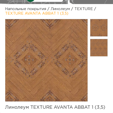
куп
Напольные покрытия
/
Линолеум
/
TEXTURE
/
TEXTURE AVANTA ABBAT 1 (3,5)
отз
М
опл
раб
тов
Дл
нап
юр.
пок
маг
Ва
рек
Ко
рек
с
Линолеум TEXTURE AVANTA ABBAT 1 (3,5)