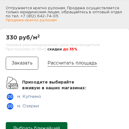
нам
Отгружается кратно рулонам, Продажа осуществляется
только юридическим лицам, обращайтесь в оптовый отдел
по тел. +7 (812) 642-74-05
Продажа кратно рулонам
маг
2
330 руб/м
Указана рекомендованная цена производителя.
При покупке от 10м2
cкидки
до 35%
офи
Рассчитать площадь
Приходите выбирайте
вживую в наших магазинах:
м. Купчино
рек
м. Озерки
Выбрать ближайший