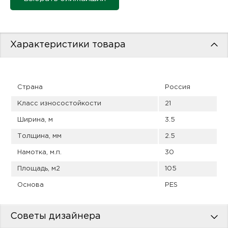
пис
дир
Характеристики товара
пис
Страна
Россия
дир
Класс износостойкости
21
Ширина, м
3.5
Толщина, мм
2.5
Намотка, м.п.
30
Площадь, м2
105
Основа
PES
Советы дизайнера