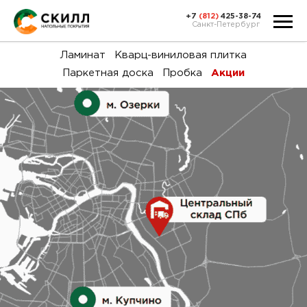
+7
(812)
425-38-74
Санкт-Петербург
Ка
Ламинат
Кварц-виниловая плитка
Паркетная доска
Пробка
Акции
тов
Н
акц
Га
пок
и
вин
воз
Ка