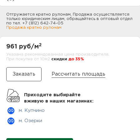
нам
Отгружается кратно рулонам, Продажа осуществляется
только юридическим лицам, обращайтесь в оптовый отдел
по тел. +7 (812) 642-74-05
Продажа кратно рулонам
маг
2
961 руб/м
Указана рекомендованная цена производителя.
При покупке от 10м2
cкидки
до 35%
офи
Рассчитать площадь
Приходите выбирайте
вживую в наших магазинах:
м. Купчино
рек
м. Озерки