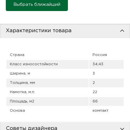
пис
Выбрать ближайший
дир
Характеристики товара
пис
Страна
Россия
дир
Класс износостойкости
34;43
Ширина, м
3
Толщина, мм
2
Намотка, м.п.
22
Площадь, м2
66
Основа
компакт
Советы дизайнера