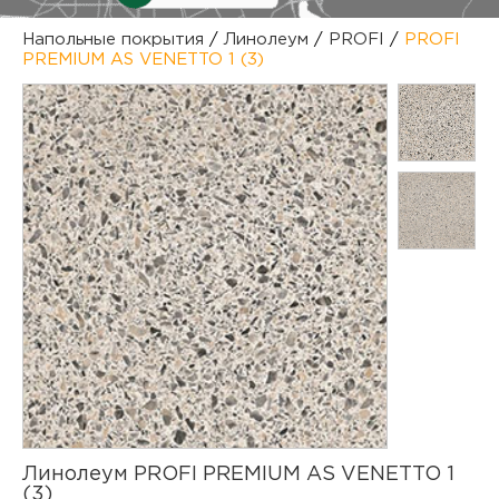
куп
Напольные покрытия
/
Линолеум
/
PROFI
/
PROFI
PREMIUM AS VENETTO 1 (3)
отз
М
опл
раб
тов
Дл
нап
юр.
пок
маг
Ва
рек
Ко
рек
с
Линолеум PROFI PREMIUM AS VENETTO 1
(3)