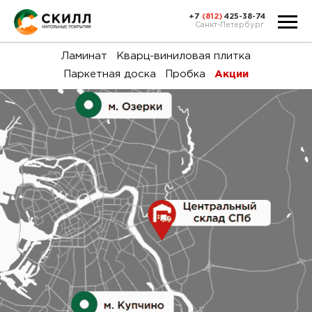
+7
(812)
425-38-74
Санкт-Петербург
Ка
Ламинат
Кварц-виниловая плитка
Паркетная доска
Пробка
Акции
тов
Н
акц
Га
пок
и
вин
воз
Ка