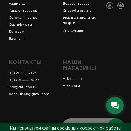
Наши акции
Возврат товара
Каталог товаров
Способы оплаты
Сотрудничество
Укладка напольных
покрытий
Сертификаты
Инструкции
Договор
Вакансии
КОНТАКТЫ
НАШИ
МАГАЗИНЫ
8 (812) 425-38-74
м. Купчино
8 (800) 555-96-34
м. Озерки
info@skill-spb.ru
oooskillspb@gmail.com
Перезвоним вам
© ИП Коновалов Д.А., ОГРНИП 325784700361023. Все
Мы используем файлы cookie для корректной работы
за 5 минут