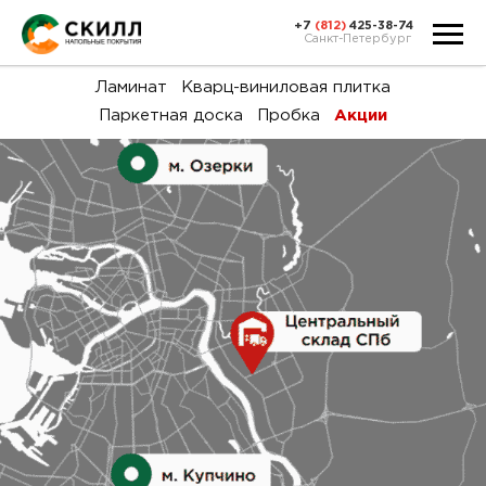
+7
(812)
425-38-74
Санкт-Петербург
Ка
Ламинат
Кварц-виниловая плитка
Паркетная доска
Пробка
Акции
тов
Н
акц
Га
пок
и
вин
воз
Ка