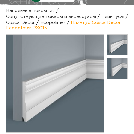
куп
Напольные покрытия
/
Сопутствующие товары и аксессуары
/
Плинтусы
/
отз
М
Cosca Decor
/
Ecopolimer
/
Плинтус Cosca Decor
Ecopolimer PX015
опл
раб
тов
Дл
нап
юр.
пок
маг
Ва
рек
Ко
рек
с