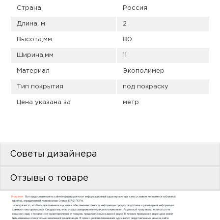
пис
Страна
Россия
дир
Длина, м
2
Высота,мм
80
Ширина,мм
11
Материал
Экополимер
пис
Тип покрытия
под покраску
дир
Цена указана за
метр
Советы дизайнера
Отзывы о товаре