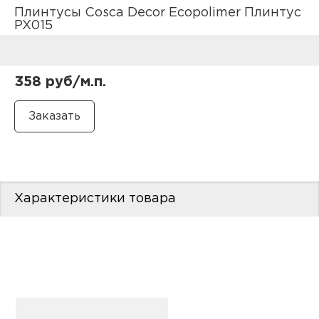
нам
Плинтусы Cosca Decor Ecopolimer Плинтус
PX015
маг
358 руб/м.п.
офи
Характеристики товара
рек