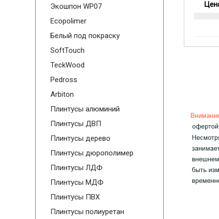
Цена
Экошпон WP07
Ecopolimer
Белый под покраску
SoftTouch
TeckWood
Pedross
Arbiton
Плинтусы алюминий
Плинтусы ДВП
Плинтусы дерево
Плинтусы дюрополимер
Плинтусы ЛДФ
Плинтусы МДФ
Плинтусы ПВХ
Плинтусы полиуретан