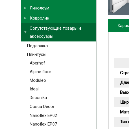
Линолеум
Ковролин
Харак
Сопутствующие товары и
аксессуары
Подложка
Плинтусы
Aberhof
Alpine floor
Стр
Moduleo
Длин
Ideal
Выс
Deconika
Шир
Cosca Decor
Мат
Nanoflex EP02
Тип
Nanoflex EP07