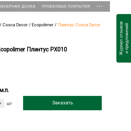
...
ЖЕНЕРНАЯ ДОСКА
ПРОБКОВЫЕ ПОКРЫТИЯ
Журнал отзывов
/
Cosca Decor
/
Ecopolimer
/
Плинтус Cosca Decor
и предложений
copolimer Плинтус PX010
м.п.
шт