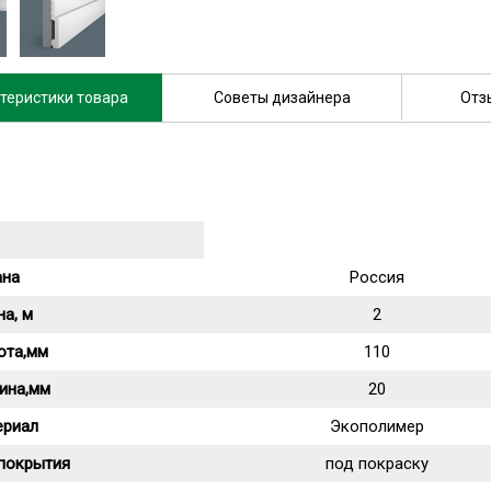
теристики товара
Советы дизайнера
Отз
ана
Россия
а, м
2
ота,мм
110
ина,мм
20
ериал
Экополимер
 покрытия
под покраску