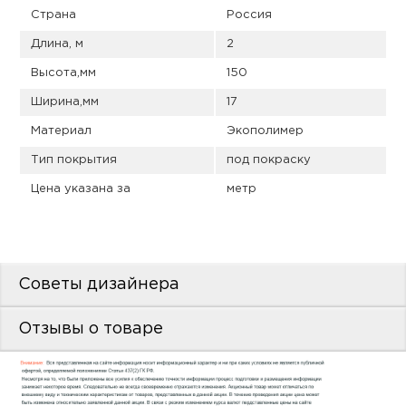
пис
Страна
Россия
дир
Длина, м
2
Высота,мм
150
Ширина,мм
17
Материал
Экополимер
пис
Тип покрытия
под покраску
дир
Цена указана за
метр
Советы дизайнера
Отзывы о товаре