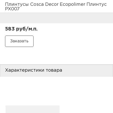
нам
Плинтусы Cosca Decor Ecopolimer Плинтус
PX007
маг
583 руб/м.п.
офи
Характеристики товара
рек