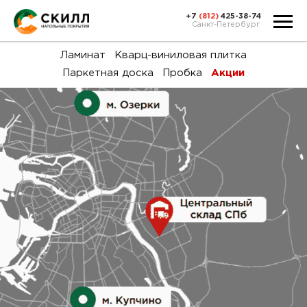
+7
(812)
425-38-74
Санкт-Петербург
Ка
Ламинат
Кварц-виниловая плитка
Паркетная доска
Пробка
Акции
тов
Н
акц
Га
пок
и
вин
воз
Ка