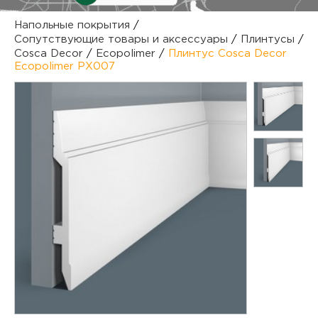
куп
Напольные покрытия
/
Сопутствующие товары и аксессуары
/
Плинтусы
/
отз
М
Cosca Decor
/
Ecopolimer
/
Плинтус Cosca Decor
Ecopolimer PX007
опл
раб
тов
Дл
нап
юр.
пок
маг
Ва
рек
Ко
рек
с