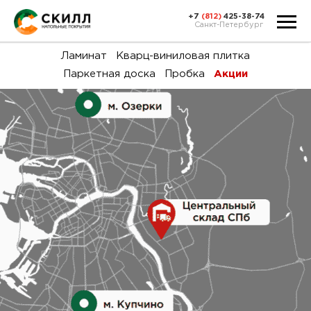
+7
(812)
425-38-74
Санкт-Петербург
Ка
Ламинат
Кварц-виниловая плитка
Паркетная доска
Пробка
Акции
тов
Н
акц
Га
пок
и
вин
воз
Ка