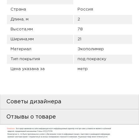
пис
Страна
Россия
дир
Длина, м
2
Высота,мм
78
Ширина,мм
21
пис
Материал
Экополимер
дир
Тип покрытия
под покраску
Цена указана за
метр
Советы дизайнера
Отзывы о товаре