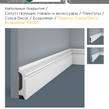
куп
Напольные покрытия
/
Сопутствующие товары и аксессуары
/
Плинтусы
/
отз
М
Cosca Decor
/
Ecopolimer
/
Плинтус Cosca Decor
Ecopolimer PX001
опл
раб
тов
Дл
нап
юр.
пок
маг
Ва
рек
Ко
рек
с