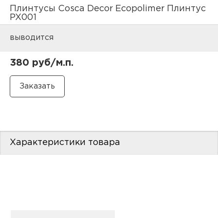
нам
Плинтусы Cosca Decor Ecopolimer Плинтус
PX001
выводится
маг
380 руб/м.п.
офи
Характеристики товара
рек