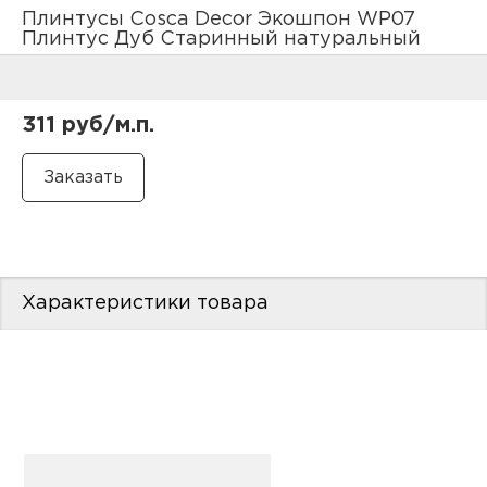
нам
Плинтусы Cosca Decor Экошпон WP07
Плинтус Дуб Старинный натуральный
маг
311 руб/м.п.
офи
Характеристики товара
рек