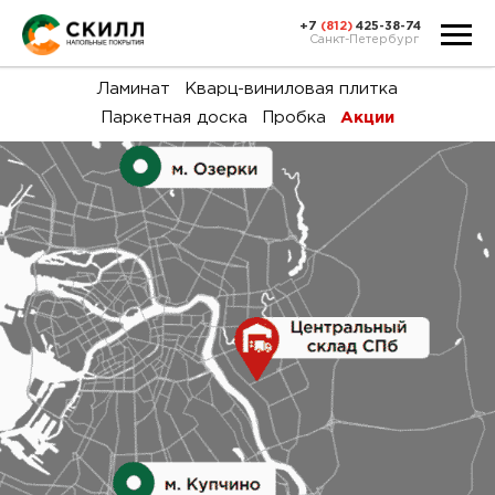
+7
(812)
425-38-74
Санкт-Петербург
Ка
Ламинат
Кварц-виниловая плитка
Паркетная доска
Пробка
Акции
тов
Н
акц
Га
пок
и
вин
воз
Ка