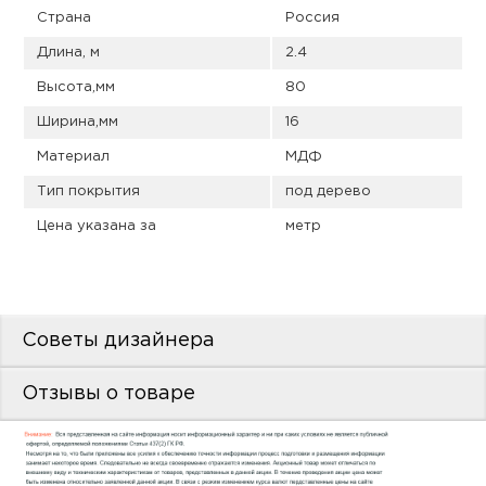
пис
Страна
Россия
дир
Длина, м
2.4
Высота,мм
80
Ширина,мм
16
Материал
МДФ
пис
Тип покрытия
под дерево
дир
Цена указана за
метр
Советы дизайнера
Отзывы о товаре