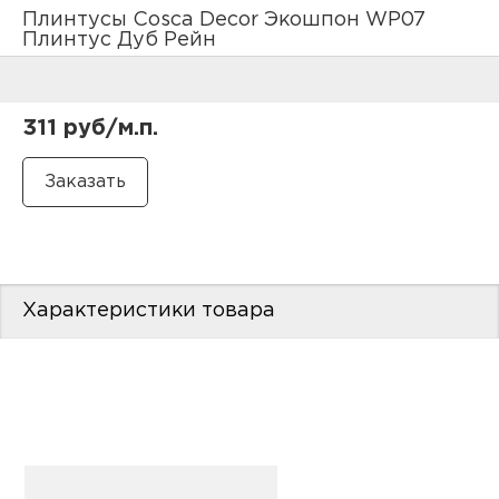
нам
Плинтусы Cosca Decor Экошпон WP07
Плинтус Дуб Рейн
маг
311 руб/м.п.
офи
Характеристики товара
рек