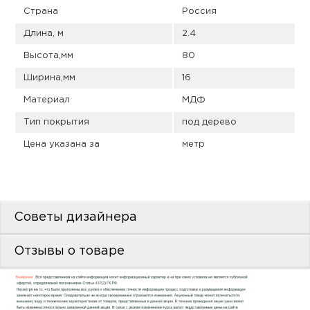
пис
Страна
Россия
дир
Длина, м
2.4
Высота,мм
80
Ширина,мм
16
Материал
МДФ
пис
Тип покрытия
под дерево
дир
Цена указана за
метр
Советы дизайнера
Отзывы о товаре