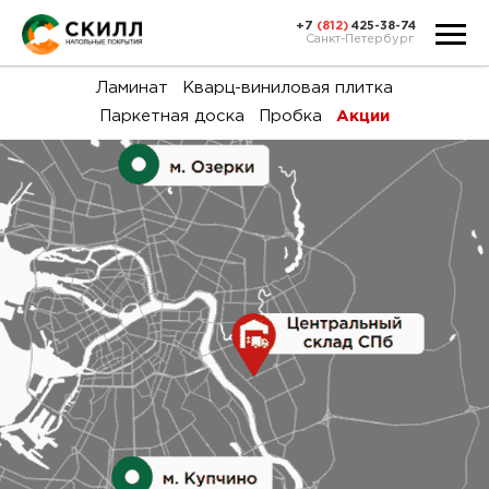
+7
(812)
425-38-74
Санкт-Петербург
Ка
Ламинат
Кварц-виниловая плитка
Паркетная доска
Пробка
Акции
тов
Н
акц
Га
пок
и
вин
воз
Ка