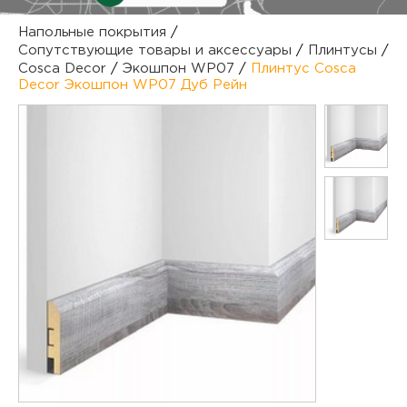
куп
Напольные покрытия
/
Сопутствующие товары и аксессуары
/
Плинтусы
/
отз
М
Cosca Decor
/
Экошпон WP07
/
Плинтус Cosca
Decor Экошпон WP07 Дуб Рейн
опл
раб
тов
Дл
нап
юр.
пок
маг
Ва
рек
Ко
рек
с