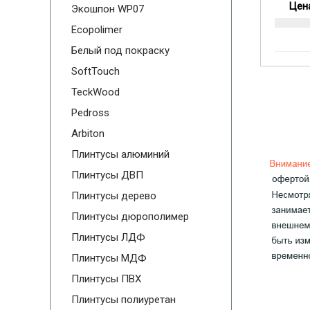
Цена
Экошпон WP07
Ecopolimer
Белый под покраску
SoftTouch
TeckWood
Pedross
Arbiton
Плинтусы алюминий
Плинтусы ДВП
Плинтусы дерево
Плинтусы дюрополимер
Плинтусы ЛДФ
Плинтусы МДФ
Плинтусы ПВХ
Плинтусы полиуретан