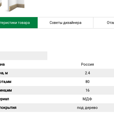
теристики товара
Советы дизайнера
Отз
ана
Россия
а, м
2.4
ота,мм
80
ина,мм
16
ериал
МДФ
 покрытия
под дерево