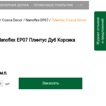
...
ЖЕНЕРНАЯ ДОСКА
ПРОБКОВЫЕ ПОКРЫТИЯ
Журнал отзывов
/
Cosca Decor
/
Nanoflex EP07
/
Плинтус Cosca Decor
и предложений
anoflex EP07 Плинтус Дуб Корсика
м.п.
шт