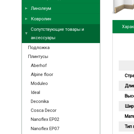
Линолеум
Ковролин
Харак
Сопутствующие товары и
аксессуары
Подложка
Плинтусы
Aberhof
Alpine floor
Стр
Moduleo
Длин
Ideal
Выс
Deconika
Шир
Cosca Decor
Мат
Nanoflex EP02
Тип
Nanoflex EP07