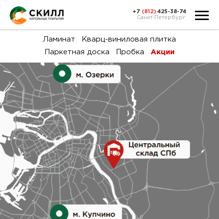
+7
(812)
425-38-74
Санкт-Петербург
Ка
Ламинат
Кварц-виниловая плитка
Паркетная доска
Пробка
Акции
тов
Н
акц
Га
пок
и
вин
воз
Ка