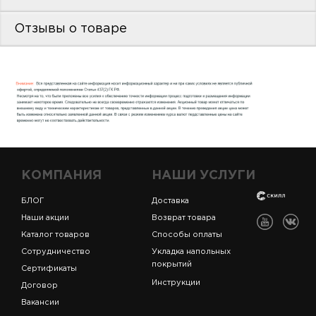
пис
Отзывы о товаре
дир
пис
дир
КОМПАНИЯ
НАШИ УСЛУГИ
БЛОГ
Доставка
Наши акции
Возврат товара
Каталог товаров
Способы оплаты
Сотрудничество
Укладка напольных
покрытий
Сертификаты
Инструкции
Договор
Вакансии