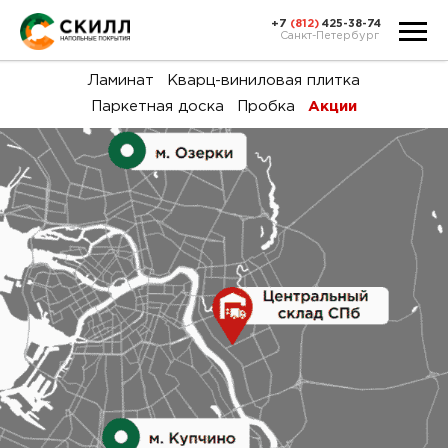
+7
(812)
425-38-74
Санкт-Петербург
Ка
Ламинат
Кварц-виниловая плитка
Паркетная доска
Пробка
Акции
тов
Н
акц
Га
пок
и
вин
воз
Ка