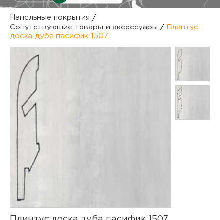
куп
Напольные покрытия
/
Сопутствующие товары и аксессуары
/
Плинтус
отз
М
доска дуба пасифик 1507
опл
раб
тов
Дл
нап
юр.
пок
маг
Ва
рек
Ко
рек
с
Плинтус доска дуба пасифик 1507