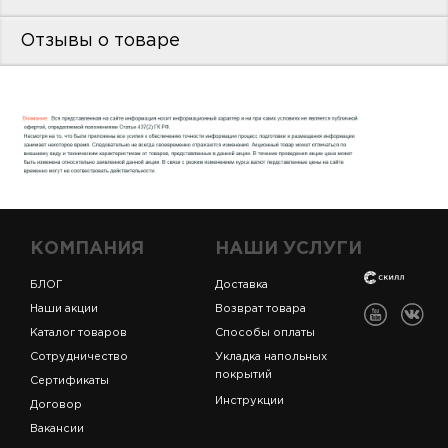
пис
Отзывы о товаре
дир
пис
дир
КОМПАНИЯ
НАШИ УСЛУГИ
БЛОГ
Доставка
Наши акции
Возврат товара
Каталог товаров
Способы оплаты
Сотрудничество
Укладка напольных
покрытий
Сертификаты
Инструкции
Договор
Вакансии