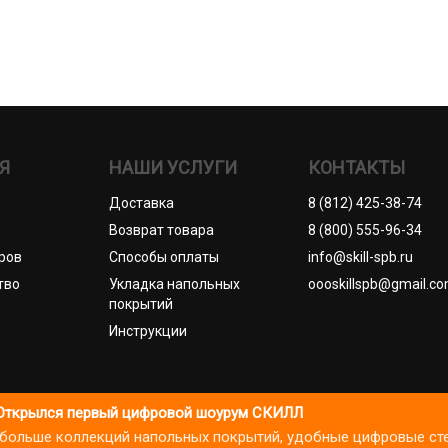
Я
НАШИ УСЛУГИ
КОНТАКТЫ
Доставка
8 (812) 425-38-74
Возврат товара
8 (800) 555-96-34
ров
Способы оплаты
info@skill-spb.ru
тво
Укладка напольных
oooskillspb@gmail.c
покрытий
Инструкции
П Коновалов Д.А., ОГРНИП 325784700361023. Все права защищ
Открылся первый цифровой шоурум СКИЛЛ
): больше коллекций напольных покрытий, удобные цифровые ст
литики посещаемости и улучшения сервиса. Продолжая пользоваться
итика cookies
Пользовательское соглашение
Публичная