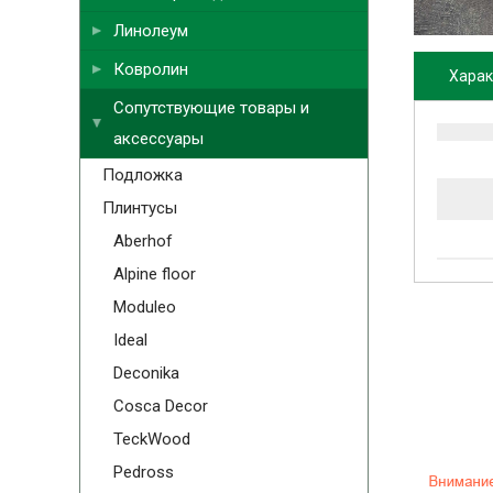
Линолеум
Ковролин
Харак
Сопутствующие товары и
аксессуары
Подложка
Плинтусы
Aberhof
Alpine floor
Moduleo
Ideal
Deconika
Cosca Decor
TeckWood
Pedross