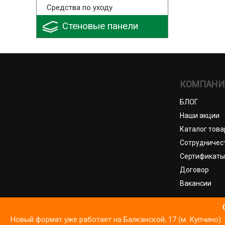
Средства по уходу
Стеновые панели
КОМПАНИ
БЛОГ
Наши акции
Каталог това
Сотрудничес
Сертификаты
Договор
Вакансии
© И
Новый формат уже работает на Балканской, 17 (м. Купчино
Мы используем файлы cookie для корректной работы Сайта, ана
Политика обработки ПДн
Пол