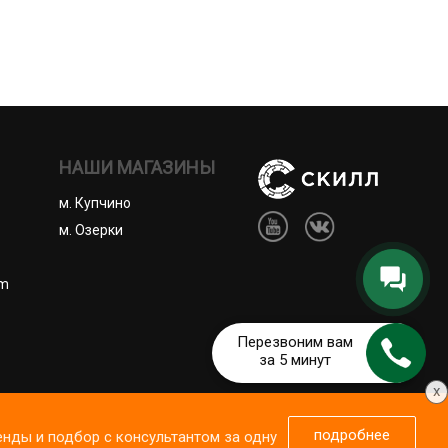
НАШИ МАГАЗИНЫ
м. Купчино
м. Озерки
om
Перезвоним вам
за 5 минут
x
ены.
подробнее
енды и подбор с консультантом за одну
 сайтом https://skill-spb.ru, вы соглашаетесь с
 оферта
Сведения о продавце
Принять