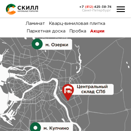
+7
(812)
425-38-74
Санкт-Петербург
Ка
Ламинат
Кварц-виниловая плитка
Паркетная доска
Пробка
Акции
тов
Н
акц
Га
пок
и
вин
воз
Ка