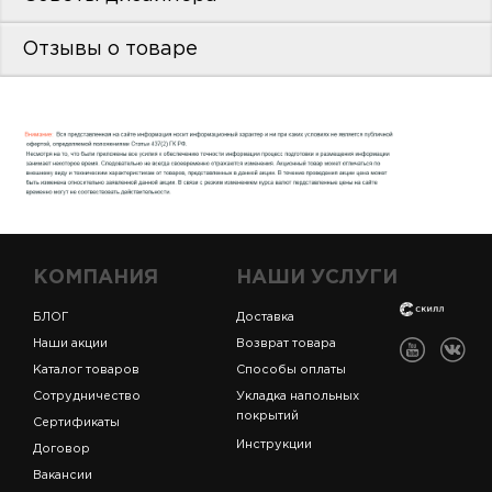
пис
Отзывы о товаре
дир
пис
дир
КОМПАНИЯ
НАШИ УСЛУГИ
БЛОГ
Доставка
Наши акции
Возврат товара
Каталог товаров
Способы оплаты
Сотрудничество
Укладка напольных
покрытий
Сертификаты
Инструкции
Договор
Вакансии