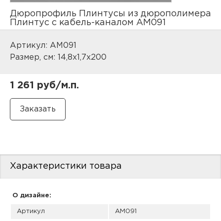
нам
Дюропрофиль Плинтусы из дюрополимера
Плинтус с кабель-каналом AM091
Артикул: AM091
маг
Размер, см: 14,8x1,7x200
1 261 руб/м.п.
офи
Характеристики товара
рек
О дизайне:
Артикул
AM091