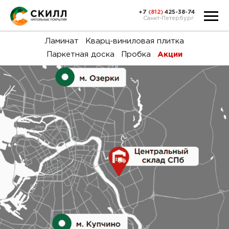
+7
(812)
425-38-74
Санкт-Петербург
Ка
Ламинат
Кварц-виниловая плитка
Паркетная доска
Пробка
Акции
тов
Н
акц
Га
пок
и
вин
воз
Ка