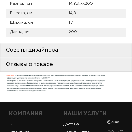
пис
Размер, см
14,8x1,7x200
Высота, см
14,8
дир
Ширина, см
1,7
Длина, см
200
пис
Советы дизайнера
дир
Отзывы о товаре
КОМПАНИЯ
НАШИ УСЛУГИ
БЛОГ
Доставка
Наши акции
Возврат товара