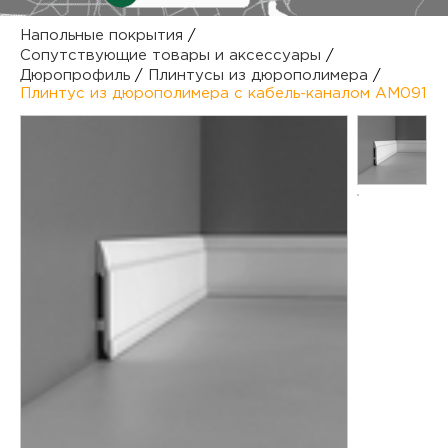
куп
Напольные покрытия
/
Сопутствующие товары и аксессуары
/
отз
М
Дюропрофиль
/
Плинтусы из дюрополимера
/
Плинтус из дюрополимера с кабель-каналом AM091
опл
раб
тов
Дл
нап
юр.
пок
маг
Ва
рек
Ко
рек
с