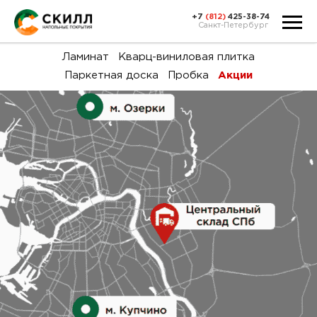
+7
(812)
425-38-74
Санкт-Петербург
Ка
Ламинат
Кварц-виниловая плитка
Паркетная доска
Пробка
Акции
тов
Н
акц
Га
пок
и
вин
воз
Ка