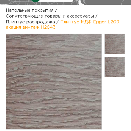
куп
Напольные покрытия
/
Сопутствующие товары и аксессуары
/
отз
М
Плинтус распродажа
/
Плинтус МДФ Egger L209
акация винтаж H2643
опл
раб
тов
Дл
нап
юр.
пок
маг
Ва
рек
Ко
рек
с