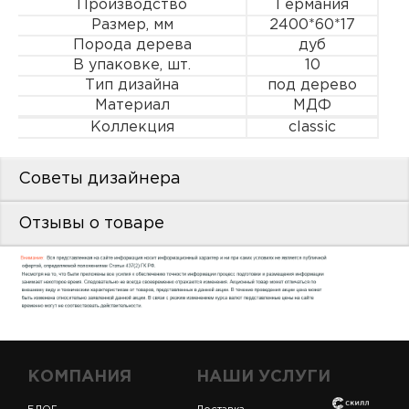
Производство
Германия
пис
Размер, мм
2400*60*17
Порода дерева
дуб
дир
В упаковке, шт.
10
Тип дизайна
под дерево
Материал
МДФ
Коллекция
classic
пис
дир
Советы дизайнера
Отзывы о товаре
КОМПАНИЯ
НАШИ УСЛУГИ