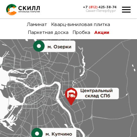
+7
(812)
425-38-74
Санкт-Петербург
Ка
Ламинат
Кварц-виниловая плитка
Паркетная доска
Пробка
Акции
тов
Н
акц
Га
пок
и
вин
воз
Ка