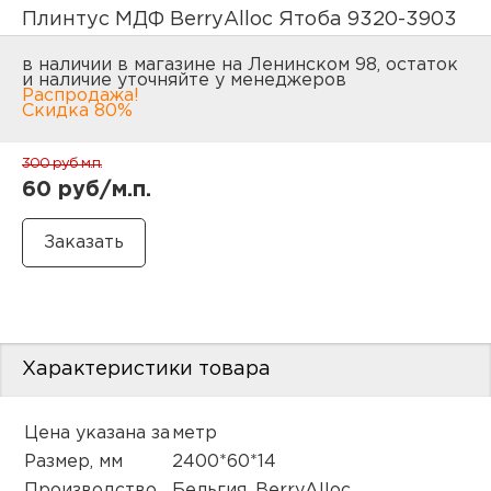
нам
Плинтус МДФ BerryAlloc Ятоба 9320-3903
в наличии в магазине на Ленинском 98, остаток
и наличие уточняйте у менеджеров
Распродажа!
Скидка 80%
маг
300 руб
м.п.
60 руб/м.п.
офи
Характеристики товара
рек
Цена указана за
метр
Размер, мм
2400*60*14
Производство
Бельгия, BerryAlloc