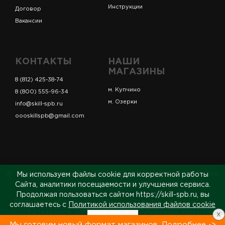
Инструкции
Договор
Вакансии
КОНТАКТЫ
НАШИ
МАГАЗИНЫ
8 (812) 425-38-74
м. Купчино
8 (800) 555-96-34
м. Озерки
info@skill-spb.ru
oooskillspb@gmail.com
© ИП Коновалов Д.А., ОГРНИП 325784700361023. Все
Мы используем файлы cookie для корректной работы
права защищены.
Сайта, аналитики посещаемости и улучшения сервиса.
Продолжая пользоваться сайтом https://skill-spb.ru, вы
Политика обработки ПДн
Политика cookies
соглашаетесь с
Политикой использования файлов cookie
Пользовательское соглашение
Публичная оферта
x
Принять
Сведения о продавце
Мы готовим новый формат магазинов. Подробнее ->