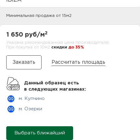
IBIZA
нам
Минимальная продажа от 15м2
маг
2
1 650 руб/м
Указана рекомендованная цена производителя.
При покупке от 10м2
cкидки
до 35%
Рассчитать площадь
офи
Данный образец есть
в следующих магазинах:
м. Купчино
м. Озерки
рек
Выбрать ближайший