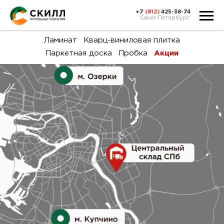
+7
(812)
425-38-74
Санкт-Петербург
Ка
Ламинат
Кварц-виниловая плитка
Паркетная доска
Пробка
Акции
тов
Н
акц
Га
пок
и
вин
воз
Ка