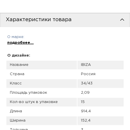
пис
дир
Характеристики товара
О марке:
пис
подробнее...
дир
О дизайне:
Название
IBIZA
Страна
Россия
Класс
34/43
Площадь упаковок
2,09
Кол-во штук в упаковке
15
Длина
914,4
Ширина
152,4
Толщина
3