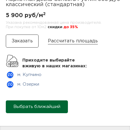
нам
классический (стандартная)
2
5 900 руб/м
Указана рекомендованная цена производителя.
При покупке от 10м2
cкидки
до 35%
маг
Рассчитать площадь
офи
Приходите выбирайте
вживую в наших магазинах:
м. Купчино
м. Озерки
рек
Выбрать ближайший