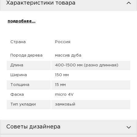
пис
Характеристики товара
дир
подробнее...
Страна
Россия
пис
Порода дерева
массив дуба
дир
Длина
400-1500 мм (разно длинная)
Ширина
150 мм
Толщина
15 мм
Фаска
micro 4V
Тип укладки
замковый
Советы дизайнера