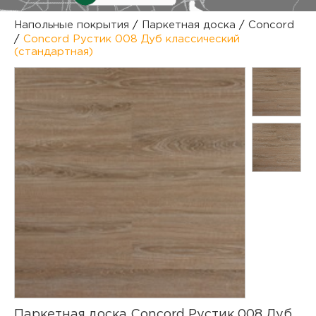
куп
Напольные покрытия
/
Паркетная доска
/
Concord
/
Concord Рустик 008 Дуб классический
отз
М
(стандартная)
опл
раб
тов
Дл
нап
юр.
пок
маг
Ва
рек
Ко
рек
с
Паркетная доска Concord Рустик 008 Дуб