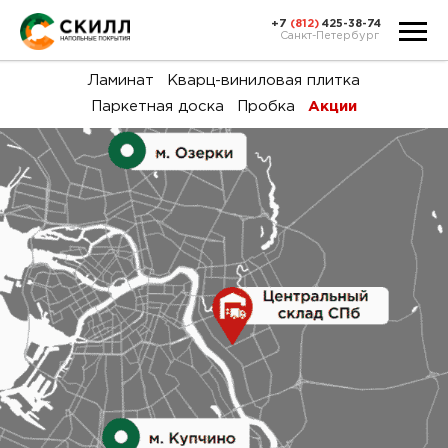
+7
(812)
425-38-74
Санкт-Петербург
Ка
Ламинат
Кварц-виниловая плитка
Паркетная доска
Пробка
Акции
тов
Н
акц
Га
пок
и
вин
воз
Ка