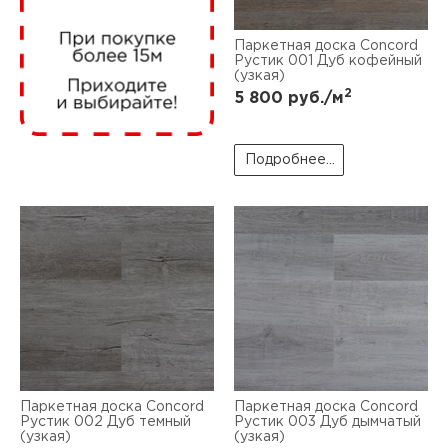
нам
Паркетная доска Concord
Рустик 001 Дуб кофейный
(узкая)
2
5 800
руб./м
маг
Подробнее...
офи
рек
Паркетная доска Concord
Паркетная доска Concord
Рустик 002 Дуб темный
Рустик 003 Дуб дымчатый
(узкая)
(узкая)