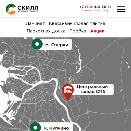
+7
(812)
425-38-74
Санкт-Петербург
Ка
Ламинат
Кварц-виниловая плитка
Паркетная доска
Пробка
Акции
тов
Н
акц
Га
пок
и
вин
воз
Ка