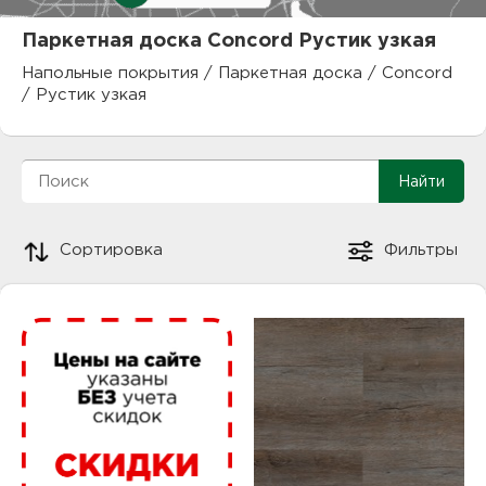
куп
Паркетная доска Concord Рустик узкая
отз
М
Напольные покрытия
/
Паркетная доска
/
Concord
/
Рустик узкая
опл
раб
тов
Дл
нап
юр.
Сортировка
Фильтры
пок
маг
Ва
рек
Ко
рек
с