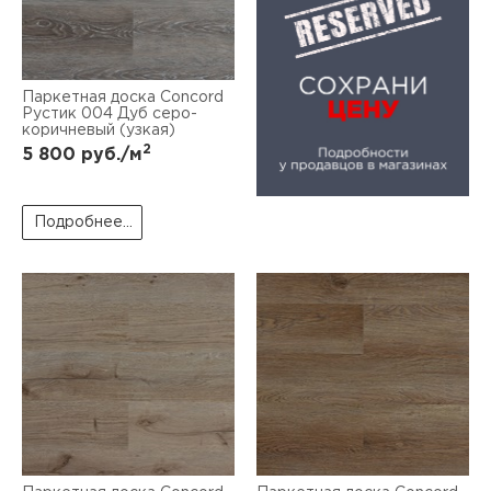
Паркетная доска Concord
Рустик 004 Дуб серо-
коричневый (узкая)
2
5 800
руб./м
Подробнее...