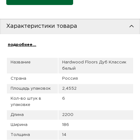
пис
дир
Характеристики товара
подробнее...
пис
дир
Название
Hardwood Floors Дуб Классик
белый
Страна
Россия
Площадь упаковок
2,4552
Кол-во штук в
6
упаковке
Длина
2200
Ширина
186
Толщина
14