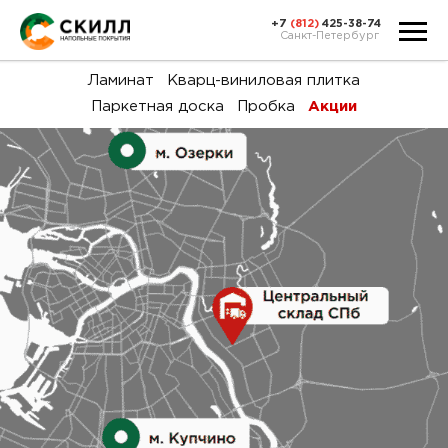
+7
(812)
425-38-74
Санкт-Петербург
Ка
Ламинат
Кварц-виниловая плитка
Паркетная доска
Пробка
Акции
тов
Н
акц
Га
пок
и
вин
воз
Ка