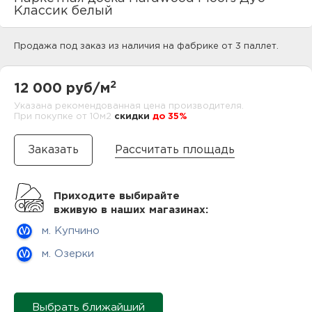
нам
Классик белый
Продажа под заказ из наличия на фабрике от 3 паллет.
маг
2
12 000 руб/м
Указана рекомендованная цена производителя.
При покупке от 10м2
cкидки
до 35%
офи
Рассчитать площадь
Приходите выбирайте
вживую в наших магазинах:
м. Купчино
рек
м. Озерки
Выбрать ближайший