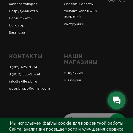
Каталог товаров
Способы оплаты
Сотрудничество
Укладка напольных
покрытий
Сертификаты
Инструкции
Договор
Вакансии
КОНТАКТЫ
НАШИ
МАГАЗИНЫ
8 (812) 425-38-74
м. Купчино
8 (800) 555-96-34
м. Озерки
info@skill-spb.ru
oooskillspb@gmail.com
Перезвоним вам
© ИП Коновалов Д.А., ОГРНИП 325784700361023. Все
Мы используем файлы cookie для корректной работы
за 5 минут
права защищены.
Сайта, аналитики посещаемости и улучшения сервиса.