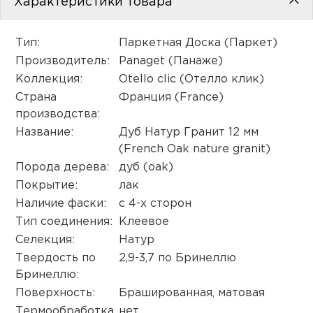
Характеристики товара
пис
дир
Тип:
Паркетная Доска (Паркет)
Производитель:
Panaget (Панаже)
Коллекция:
Otello clic (Отелло клик)
Страна
Франция (France)
пис
производства:
Название:
Дуб Натур Гранит 12 мм
дир
(French Oak nature granit)
Порода дерева:
дуб (oak)
Покрытие:
лак
Наличие фаски:
с 4-х сторон
Тип соединения:
Клеевое
Селекция:
Натур
Твердость по
2,9-3,7 по Бринеллю
Бринеллю:
Поверхность:
Брашированная, матовая
Термообработка
нет