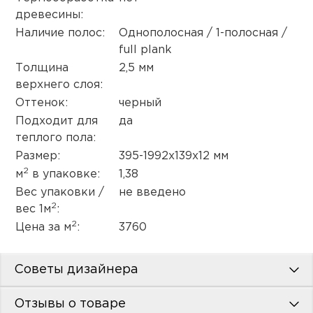
древесины:
Наличие полос:
Однополосная / 1-полосная /
full plank
Толщина
2,5 мм
верхнего слоя:
Оттенок:
черный
Подходит для
да
теплого пола:
Размер:
395-1992х139х12 мм
2
м
в упаковке:
1,38
Вес упаковки /
не введено
2
вес 1м
:
2
Цена за м
:
3760
Советы дизайнера
Отзывы о товаре