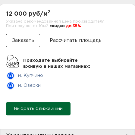
нам
2
12 000 руб/м
Указана рекомендованная цена производителя.
При покупке от 10м2
cкидки
до 35%
маг
Рассчитать площадь
Приходите выбирайте
офи
вживую в наших магазинах:
м. Купчино
м. Озерки
рек
Выбрать ближайший