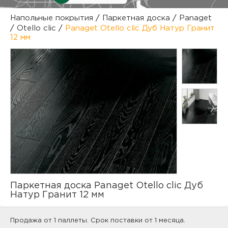
куп
Напольные покрытия
/
Паркетная доска
/
Panaget
/
Otello clic
/
Panaget Otello clic Дуб Натур Гранит
отз
М
12 мм
опл
раб
тов
Дл
нап
юр.
пок
маг
Ва
рек
Ко
рек
Паркетная доска Panaget Otello clic Дуб
Натур Гранит 12 мм
с
Продажа от 1 паллеты. Срок поставки от 1 месяца.