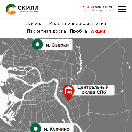
+7
(812)
425-38-74
Санкт-Петербург
Ка
Ламинат
Кварц-виниловая плитка
Паркетная доска
Пробка
Акции
тов
Н
акц
Га
пок
и
вин
воз
Ка