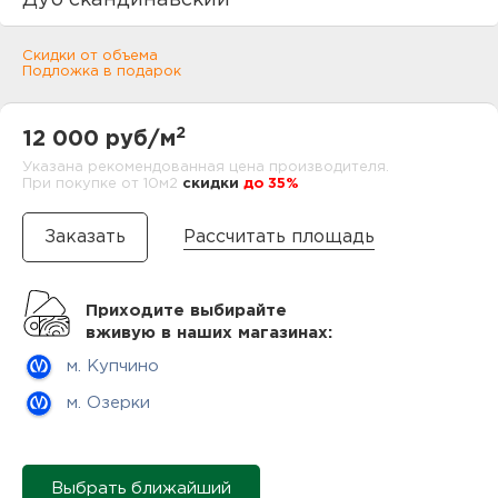
Дуб скандинавский
нам
Скидки от объема
Подложка в подарок
маг
2
12 000 руб/м
Указана рекомендованная цена производителя.
При покупке от 10м2
cкидки
до 35%
офи
Рассчитать площадь
Приходите выбирайте
вживую в наших магазинах:
м. Купчино
рек
м. Озерки
Выбрать ближайший