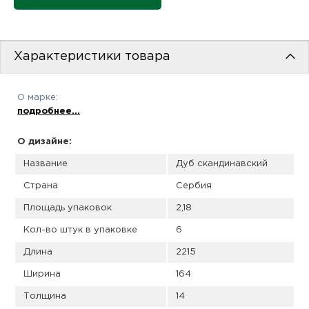
пис
дир
Характеристики товара
О марке:
пис
подробнее...
дир
О дизайне:
Название
Дуб скандинавский
Страна
Сербия
Площадь упаковок
2,18
Кол-во штук в упаковке
6
Длина
2215
Ширина
164
Толщина
14