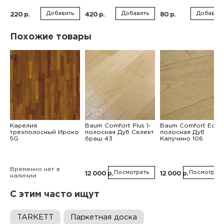
Добавить
Добавить
Добавить
220 р.
420 р.
80 р.
Похожие товары
Карелия
Baum Comfort Plus 1-
Baum Comfort Eco 1
трехполосный Ироко
полосная Дуб Селект
полосная Дуб
5G
браш 43
Капучино 106
Временно нет в
Посмотреть
Посмотреть
12 000 р.
12 000 р.
наличии
С этим часто ищут
TARKETT
Паркетная доска