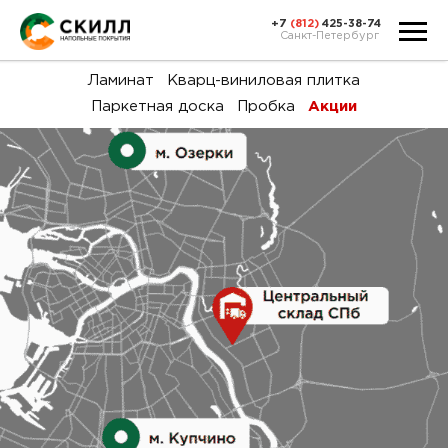
+7
(812)
425-38-74
Санкт-Петербург
Ка
Ламинат
Кварц-виниловая плитка
Паркетная доска
Пробка
Акции
тов
Н
акц
Га
пок
и
вин
воз
Ка