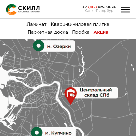
+7
(812)
425-38-74
Санкт-Петербург
Ка
Ламинат
Кварц-виниловая плитка
Паркетная доска
Пробка
Акции
тов
Н
акц
Га
пок
и
вин
воз
Ка