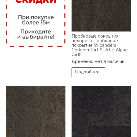
нам
маг
Пробковые покрытия
недорого Пробковое
покрытие Wicanders
Corkcomfort SLATE Algae
C81F
Временно нет в наличии
офи
Подробнее...
рек