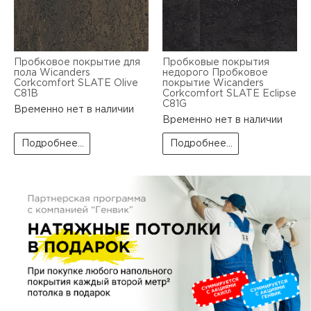
пис
дир
Пробковое покрытие для
Пробковые покрытия
пола Wicanders
недорого Пробковое
Corkcomfort SLATE Olive
покрытие Wicanders
C81B
Corkcomfort SLATE Eclipse
пис
C81G
Временно нет в наличии
Временно нет в наличии
дир
Подробнее...
Подробнее...