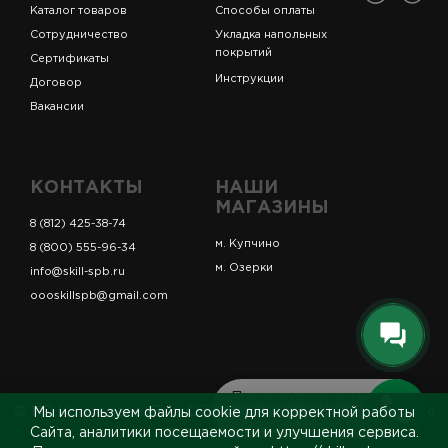
Каталог товаров
Способы оплаты
Сотрудничество
Укладка напольных
покрытий
Сертификаты
Инструкции
Договор
Вакансии
КОНТАКТЫ
НАШИ
МАГАЗИНЫ
8 (812) 425-38-74
м. Купчино
8 (800) 555-96-34
м. Озерки
info@skill-spb.ru
oooskillspb@gmail.com
Перезвоним вам
© ИП Коновалов Д.А., ОГРНИП 325784700361023. Все
Мы используем файлы cookie для корректной работы
за 5 минут
права защищены.
Сайта, аналитики посещаемости и улучшения сервиса.