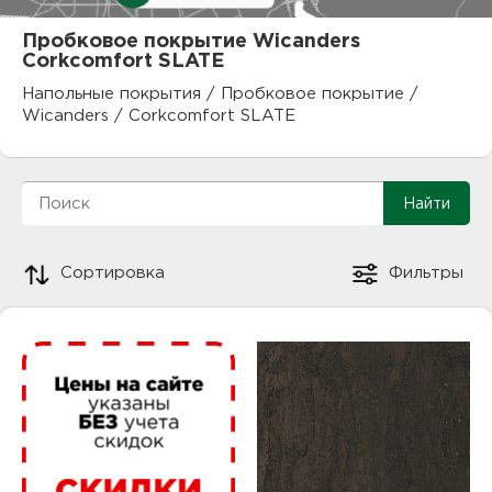
куп
Пробковое покрытие Wicanders
Corkcomfort SLATE
отз
М
Напольные покрытия
/
Пробковое покрытие
/
опл
раб
Wicanders
/
Corkcomfort SLATE
тов
Дл
нап
юр.
пок
Сортировка
Фильтры
маг
Ва
рек
Ко
рек
с