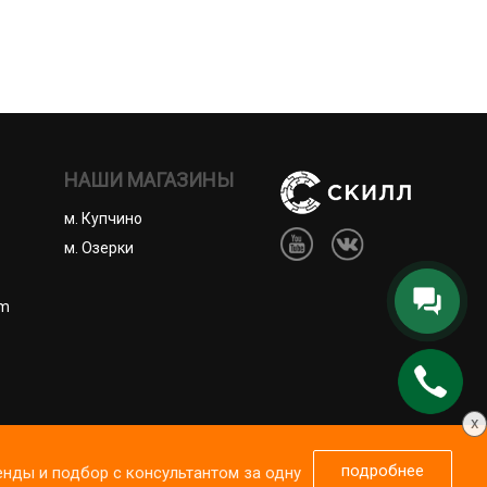
НАШИ МАГАЗИНЫ
м. Купчино
м. Озерки
om
Перезвоним вам
за 5 минут
x
ены.
подробнее
енды и подбор с консультантом за одну
 сайтом https://skill-spb.ru, вы соглашаетесь с
 оферта
Сведения о продавце
Принять