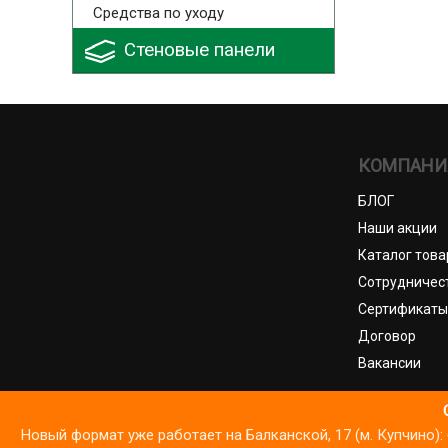
Средства по уходу
Стеновые панели
КОМПАНИ
БЛОГ
Наши акции
Каталог това
Сотрудничес
Сертификаты
Договор
Вакансии
© И
Новый формат уже работает на Балканской, 17 (м. Купчино
Мы используем файлы cookie для корректной работы Сайта, ана
Политика обработки ПДн
Пол