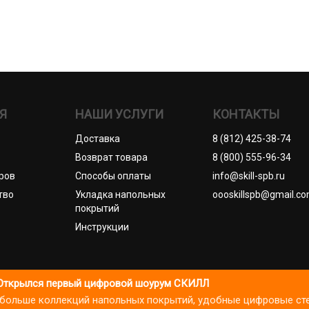
Я
НАШИ УСЛУГИ
КОНТАКТЫ
Доставка
8 (812) 425-38-74
Возврат товара
8 (800) 555-96-34
ров
Способы оплаты
info@skill-spb.ru
тво
Укладка напольных
oooskillspb@gmail.c
покрытий
Инструкции
П Коновалов Д.А., ОГРНИП 325784700361023. Все права защищ
Открылся первый цифровой шоурум СКИЛЛ
): больше коллекций напольных покрытий, удобные цифровые ст
литики посещаемости и улучшения сервиса. Продолжая пользоваться
итика cookies
Пользовательское соглашение
Публичная