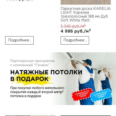
пис
Паркетная доска KARELIA
дир
LIGHT Карелия
трехполосный 188 мм Дуб
Soft White Matt
2
5 540
руб./м
2
4 986
руб./м
пис
Подробнее...
Подробнее...
дир