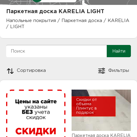
куп
Паркетная доска KARELIA LIGHT
отз
М
Напольные покрытия
/
Паркетная доска
/
KARELIA
/
LIGHT
опл
раб
тов
Дл
нап
юр.
Сортировка
Фильтры
пок
маг
Ва
рек
Ко
Скидки от
объема
Плинтус в
рек
подарок
с
Паркетная доска KARELIA