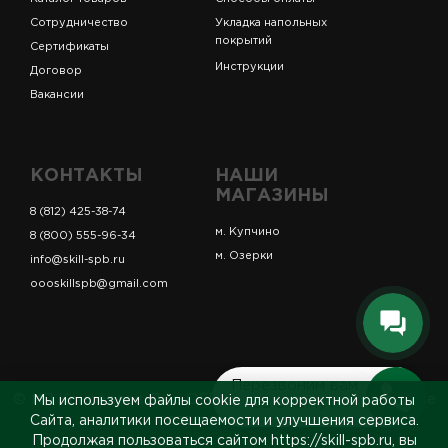
Сотрудничество
Укладка напольных
покрытий
Сертификаты
Инструкции
Договор
Вакансии
КОНТАКТЫ
НАШИ
МАГАЗИНЫ
8 (812) 425-38-74
м. Купчино
8 (800) 555-96-34
м. Озерки
info@skill-spb.ru
oooskillspb@gmail.com
Перезвоним вам
© ИП Коновалов Д.А., ОГРНИП 325784700361023. Все
Мы используем файлы cookie для корректной работы
за 5 минут
права защищены.
Сайта, аналитики посещаемости и улучшения сервиса.
Продолжая пользоваться сайтом https://skill-spb.ru, вы