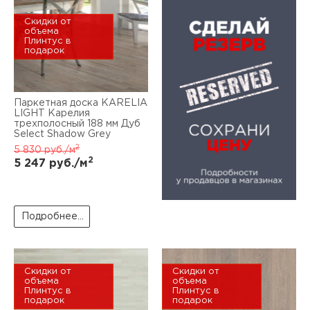
Скидки от
объема
Плинтус в
подарок
Паркетная доска KARELIA
LIGHT Карелия
трехполосный 188 мм Дуб
Select Shadow Grey
2
5 830
руб./м
2
5 247
руб./м
Подробнее...
Скидки от
Скидки от
объема
объема
Плинтус в
Плинтус в
подарок
подарок