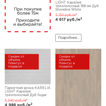
нам
LIGHT Карелия
трехполосный 188 мм Дуб
Shoreline White
2
5 130
руб./м
2
4 617
руб./м
маг
Подробнее...
офи
Скидки от
Скидки от
объема
объема
Плинтус в
Плинтус в
подарок
подарок
рек
Паркетная доска KARELIA
LIGHT Карелия
трехполосный Дуб Sugar
2
5 540
руб./м
2
4 986
руб./м