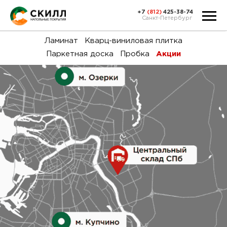
+7
(812)
425-38-74
Санкт-Петербург
Ка
Ламинат
Кварц-виниловая плитка
Паркетная доска
Пробка
Акции
тов
Н
акц
Га
пок
и
вин
воз
Ка