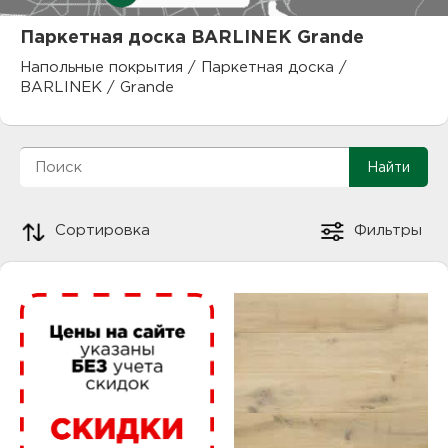
куп
Паркетная доска BARLINEK Grande
отз
М
Напольные покрытия
/
Паркетная доска
/
BARLINEK
/
Grande
опл
раб
тов
Дл
нап
юр.
Сортировка
Фильтры
пок
маг
Ва
рек
Ко
рек
с