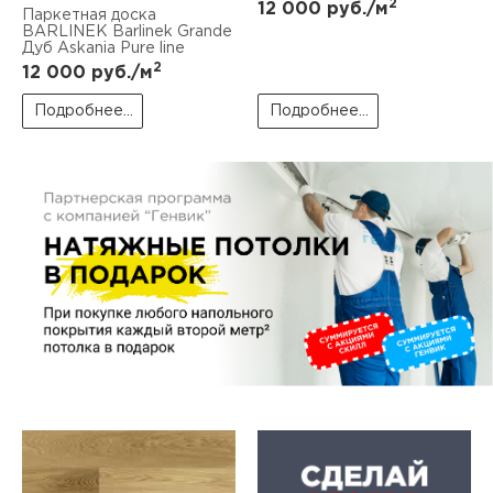
2
пис
12 000
руб./м
Паркетная доска
BARLINEK Barlinek Grande
Дуб Askania Pure line
дир
2
12 000
руб./м
Подробнее...
Подробнее...
пис
дир