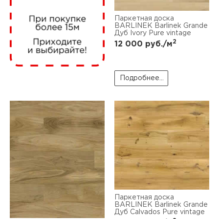
нам
Паркетная доска
BARLINEK Barlinek Grande
Дуб Ivory Pure vintage
2
12 000
руб./м
маг
Подробнее...
офи
рек
Паркетная доска
BARLINEK Barlinek Grande
Дуб Calvados Pure vintage