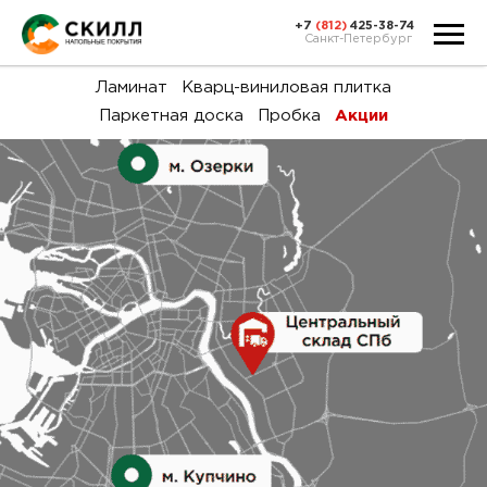
+7
(812)
425-38-74
Санкт-Петербург
Ка
Ламинат
Кварц-виниловая плитка
Паркетная доска
Пробка
Акции
тов
Н
акц
Га
пок
и
вин
воз
Ка