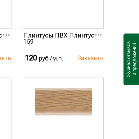
...
...
с
Плинтусы ПВХ Плинтус
159
Журнал отзывов
и предложений
120
руб./м.п.