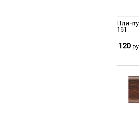
Плинту
161
120
ру