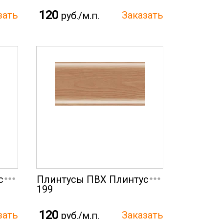
120
руб./м.п.
...
...
с
Плинтусы ПВХ Плинтус
199
120
руб./м.п.