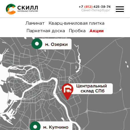
+7
(812)
425-38-74
Санкт-Петербург
Ка
Ламинат
Кварц-виниловая плитка
Паркетная доска
Пробка
Акции
тов
Н
акц
Га
пок
и
вин
воз
Ка