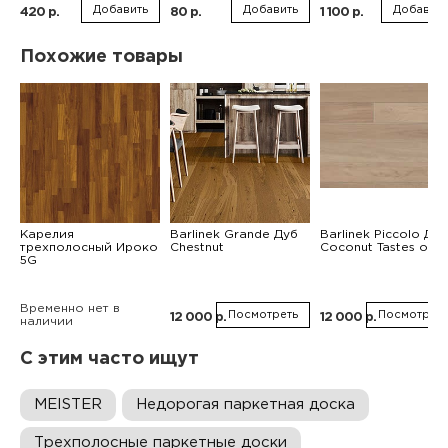
Добавить
Добавить
Добавить
420 р.
80 р.
1 100 р.
Похожие товары
Карелия
Barlinek Grande Дуб
Barlinek Piccolo Дуб
трехполосный Ироко
Chestnut
Coconut Tastes of Li
5G
Временно нет в
Посмотреть
Посмотреть
12 000 р.
12 000 р.
наличии
С этим часто ищут
MEISTER
Недорогая паркетная доска
Трехполосные паркетные доски