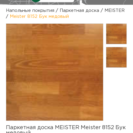
куп
Напольные покрытия
/
Паркетная доска
/
MEISTER
/
Meister 8152 Бук медовый
отз
М
опл
раб
тов
Дл
нап
юр.
пок
маг
Ва
рек
Ко
рек
с
Паркетная доска MEISTER Meister 8152 Бук