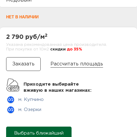
медовый
нам
НЕТ В НАЛИЧИИ
маг
2
2 790 руб/м
Указана рекомендованная цена производителя.
При покупке от 10м2
cкидки
до 35%
офи
Рассчитать площадь
Приходите выбирайте
вживую в наших магазинах:
м. Купчино
рек
м. Озерки
Выбрать ближайший