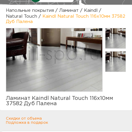
куп
Напольные покрытия
/
Ламинат
/
Kaindl
/
Natural Touch
/
Kaindl Natural Touch 116x10мм 37582
отз
М
Дуб Палена
опл
раб
тов
Дл
нап
юр.
пок
маг
Ва
рек
Ко
Ламинат Kaindl Natural Touch 116x10мм
37582 Дуб Палена
рек
Скидки от объема
с
Подложка в подарок