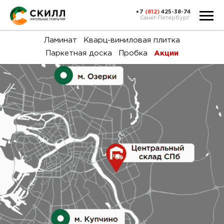
+7
(812)
425-38-74
Санкт-Петербург
Ка
Ламинат
Кварц-виниловая плитка
Паркетная доска
Пробка
Акции
тов
Н
акц
Га
пок
и
вин
воз
Ка