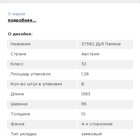
пис
О марке:
дир
подробнее...
О дизайне:
Название
37582 Дуб Палена
пис
Страна
Австрия
дир
Класс
32
Площадь упаковок
1,28
Кол-во штук в упаковке
8
Длина
1383
Ширина
116
Толщина
10
Фаска
4-х сторонняя
Тип укладки
замковый