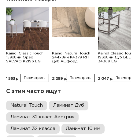
Kaindl Classic Touch
Kaindl Natural Touch
Kaindl Classic Touch
159x8мм Орех
244x8мм К4379 RH
193x8мм Дуб BELFA
SALVAO К2196 EG
Дуб Ашфорд
34369 EG
Посмотреть
Посмотреть
Посмотреть
1 563 р.
2 299 р.
2 047 р.
С этим часто ищут
Natural Touch
Ламинат Дуб
Ламинат 32 класс Австрия
Ламинат 32 класса
Ламинат 10 мм