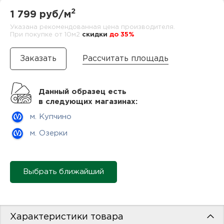
нам
2
1 799 руб/м
Указана рекомендованная цена производителя.
При покупке от 10м2
cкидки
до 35%
маг
Рассчитать площадь
Данный образец есть
офи
в следующих магазинах:
м. Купчино
м. Озерки
Выбрать ближайший
рек
Характеристики товара