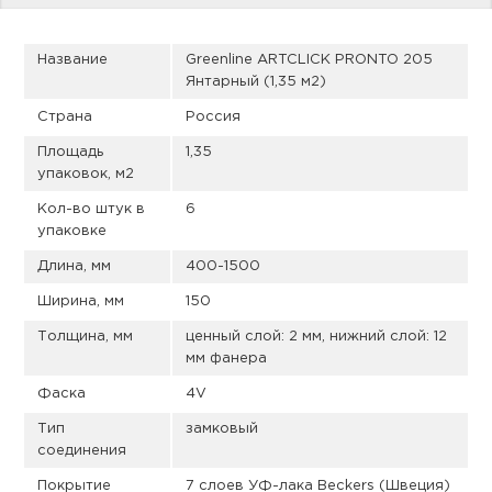
пис
дир
Название
Greenline ARTCLICK PRONTO 205
Янтарный (1,35 м2)
Страна
Россия
Площадь
1,35
пис
упаковок, м2
дир
Кол-во штук в
6
упаковке
Длина, мм
400-1500
Ширина, мм
150
Толщина, мм
ценный слой: 2 мм, нижний слой: 12
мм фанера
Фаска
4V
Тип
замковый
соединения
Покрытие
7 слоев УФ-лака Beckers (Швеция)