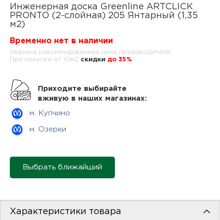
нам
Инженерная доска Greenline ARTCLICK
PRONTO (2-слойная) 205 Янтарный (1,35
м2)
Временно нет в наличии
маг
Указана рекомендованная цена производителя.
При покупке от 10м2
cкидки
до 35%
Приходите выбирайте
вживую в наших магазинах:
офи
м. Купчино
м. Озерки
Выбрать ближайший
рек
Характеристики товара