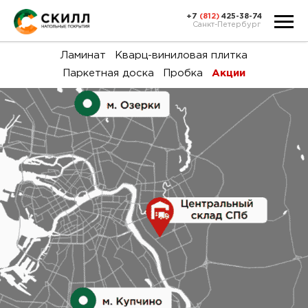
+7
(812)
425-38-74
Санкт-Петербург
Ка
Ламинат
Кварц-виниловая плитка
Паркетная доска
Пробка
Акции
тов
Н
акц
Га
пок
и
вин
воз
Ка